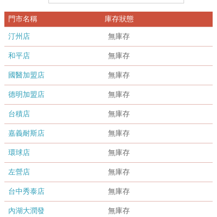
門市名稱
庫存狀態
汀州店
無庫存
和平店
無庫存
國醫加盟店
無庫存
德明加盟店
無庫存
台積店
無庫存
嘉義耐斯店
無庫存
環球店
無庫存
左營店
無庫存
台中秀泰店
無庫存
內湖大潤發
無庫存