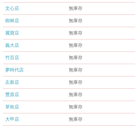
文心店
無庫存
樹林店
無庫存
麗寶店
無庫存
義大店
無庫存
竹百店
無庫存
夢時代店
無庫存
左新店
無庫存
豐原店
無庫存
草衙店
無庫存
大甲店
無庫存