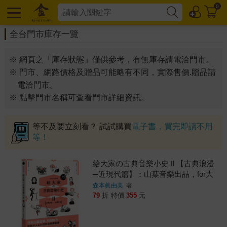
0
全台門市庫存一覽
※ 網頁之「庫存狀態」僅供參考，有無庫存請電洽門市。
※ 門市、網路價格及贈品可能略有不同，實際售價.贈品請
電洽門市。
※ 點擊門市名稱可查看門市詳細資訊。
等不及要立刻看？ 試試購買
電子書，買完即讀不用
等！
給大家の古典音樂小史Ⅱ【古典浪漫
─近現代篇】：山葉音樂出品，for大
人＆小孩的音樂素養課，用漫畫幽默
森本眞由美
著
開場，建立你的音樂史框架&常識
79
折
特價
355
元