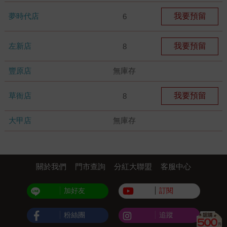
夢時代店
我要預留
6
左新店
我要預留
8
豐原店
無庫存
草衙店
我要預留
8
大甲店
無庫存
關於我們
門市查詢
分紅大聯盟
客服中心
加好友
訂閱
粉絲團
追蹤