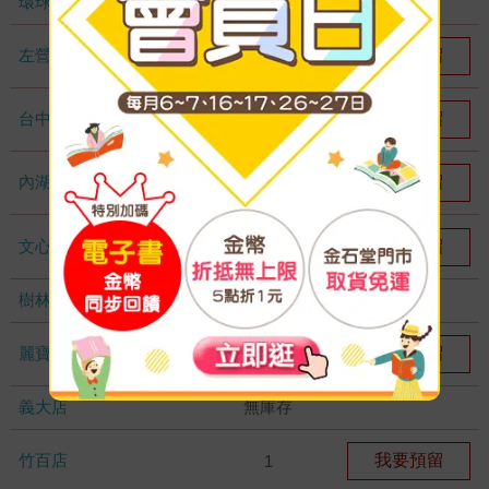
環球店
無庫存
左營店
我要預留
5
台中秀泰店
我要預留
1
內湖大潤發
我要預留
1
文心店
我要預留
1
樹林店
無庫存
麗寶店
我要預留
1
義大店
無庫存
竹百店
我要預留
1