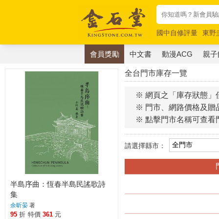
國中自修評量
東野
唯紅花綻放
奧德賽
會員獎勵
中文書
動漫ACG
親子
全台門市庫存一覽
※ 網頁之「庫存狀態」
※ 門市、網路價格及贈
※ 點擊門市名稱可查看
請選擇縣市：
半島序曲：恆春半島民謠歌詩
集
余昕晏
著
95
折
特價
361
元