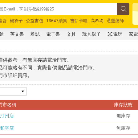
圭吾
楊双子
公益書包
16647續集
吉伊卡哇
高希均
通靈藥師
路邊攤新作
馬斯克
玩具總動員5
超慢跑
館
英文書
雜誌
電子書
文具
玩具親子
3C電玩
家
僅供參考，有無庫存請電洽門市。
品可能略有不同，實際售價.贈品請電洽門市。
門市詳細資訊。
門市名稱
庫存狀態
汀州店
無庫存
和平店
無庫存