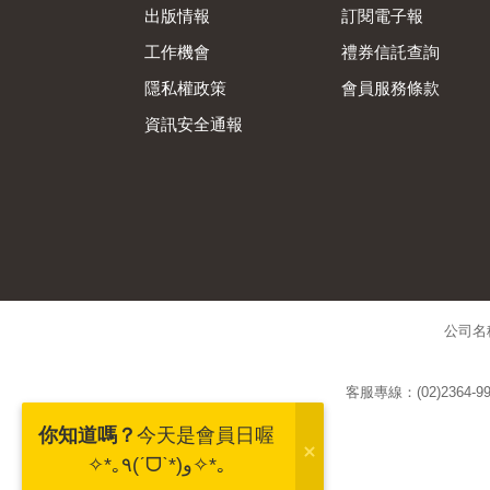
出版情報
訂閱電子報
工作機會
禮券信託查詢
隱私權政策
會員服務條款
資訊安全通報
公司名
客服專線：(02)2364-99
你知道嗎？
今天是會員日喔
✧*｡٩(ˊᗜˋ*)و✧*｡