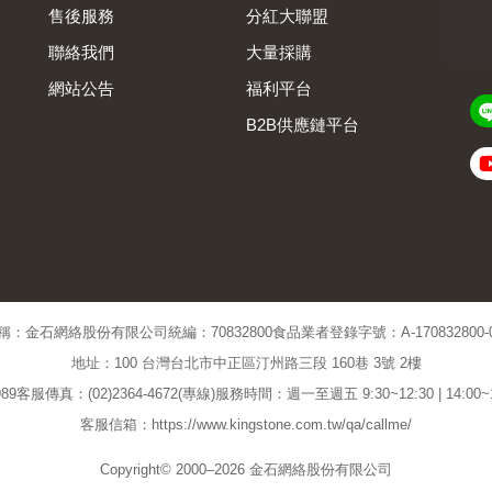
售後服務
分紅大聯盟
聯絡我們
大量採購
網站公告
福利平台
B2B供應鏈平台
Admin
稱：金石網絡股份有限公司
統編：70832800
食品業者登錄字號：A-170832800-00
地址：100 台灣台北市中正區汀州路三段 160巷 3號 2樓
89
客服傳真：(02)2364-4672(專線)
服務時間：週一至週五 9:30~12:30 | 14:00
客服信箱：https://www.kingstone.com.tw/qa/callme/
Copyright© 2000–2026 金石網絡股份有限公司