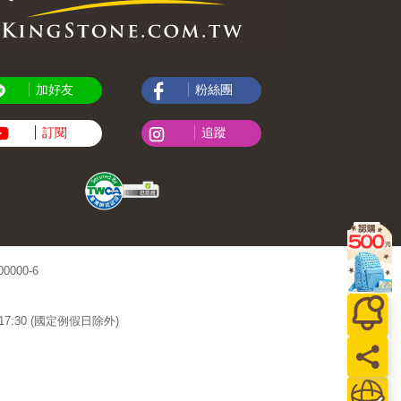
加好友
粉絲團
訂閱
追蹤
000-6
~17:30 (國定例假日除外)