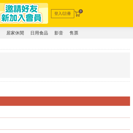
0
登入/註冊
電
居家休閒
日用食品
影音
售票