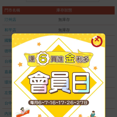
門市名稱
庫存狀態
汀州店
無庫存
和平店
無庫存
國醫加盟店
無庫存
德明加盟店
無庫存
台積店
無庫存
嘉義耐斯店
無庫存
環球店
無庫存
左營店
無庫存
台中秀泰店
無庫存
內湖大潤發
無庫存