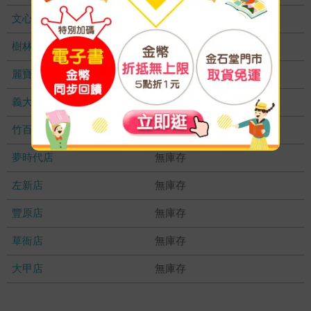
文心店
無庫存
樹林店
無庫存
麗寶店
無庫存
義大店
無庫存
竹百店
無庫存
夢時代店
無庫存
左新店
無庫存
豐原店
無庫存
草衙店
無庫存
大甲店
無庫存