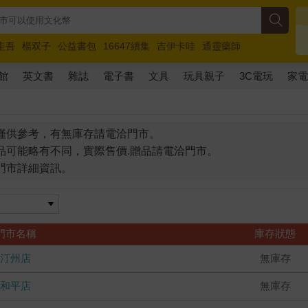
圭吾
楊双子
公益書包
16647續集
吉伊卡哇
通靈藥師
路邊攤新作
馬斯克
玩具總動員5
超慢跑
館
英文書
雜誌
電子書
文具
玩具親子
3C電玩
家
僅供參考，有無庫存請電洽門市。
品可能略有不同，實際售價.贈品請電洽門市。
門市詳細資訊。
門市名稱
庫存狀態
汀州店
無庫存
和平店
無庫存