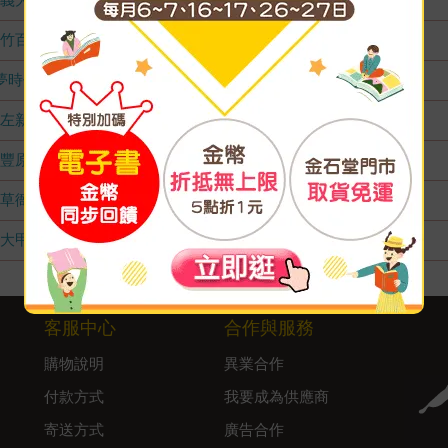
竹百店
無庫存
夢時代店
無庫存
左新店
無庫存
豐原店
無庫存
草衙店
無庫存
大甲店
無庫存
客服中心
合作與服務
購物說明
異業合作
付款方式
我要成為供應商
寄送方式
廣告合作