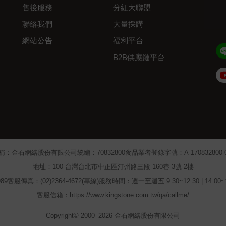
售後服務
分紅大聯盟
聯絡我們
大量採購
網站公告
福利平台
B2B供應鏈平台
Admin
稱：金石網絡股份有限公司
統編：70832800
食品業者登錄字號：A-170832800-00
地址：100 台灣台北市中正區汀州路三段 160巷 3號 2樓
89
客服傳真：(02)2364-4672(專線)
服務時間：週一至週五 9:30~12:30 | 14:00
客服信箱：https://www.kingstone.com.tw/qa/callme/
Copyright© 2000–2026 金石網絡股份有限公司