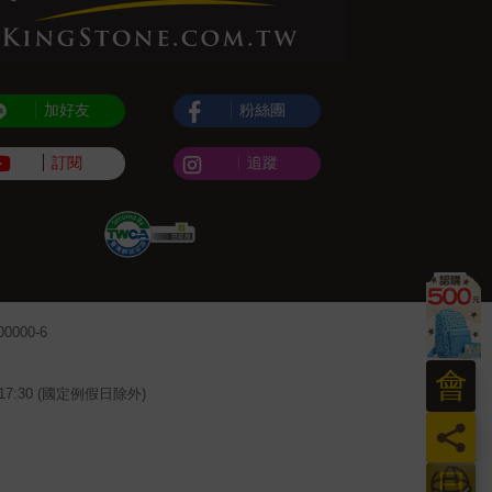
加好友
粉絲團
訂閱
追蹤
000-6
會
~17:30 (國定例假日除外)
員
日