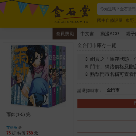
國中自修評量
東野
唯紅花綻放
奧德賽
會員獎勵
中文書
動漫ACG
親子
全台門市庫存一覽
※ 網頁之「庫存狀態」
※ 門市、網路價格及贈
※ 點擊門市名稱可查看
請選擇縣市：
雨帥(1-5) 完
艾姆兔
著
75
折
特價
758
元