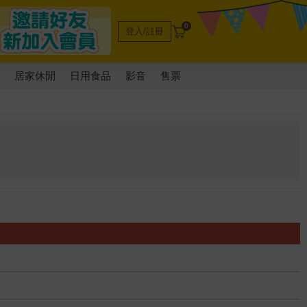
0
登入/註冊
電
居家休閒
日用食品
影音
售票