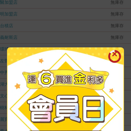
國醫加盟店
無庫存
德明加盟店
無庫存
台積店
無庫存
嘉義耐斯店
無庫存
環球店
無庫存
左營店
無庫存
台中秀泰店
無庫存
內湖大潤發
無庫存
文心店
無庫存
樹林店
無庫存
麗寶店
無庫存
義大店
無庫存