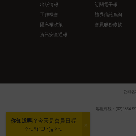
出版情報
訂閱電子報
工作機會
禮券信託查詢
隱私權政策
會員服務條款
資訊安全通報
公司名
客服專線：(02)2364-99
你知道嗎？
今天是會員日喔
✧*｡٩(ˊᗜˋ*)و✧*｡