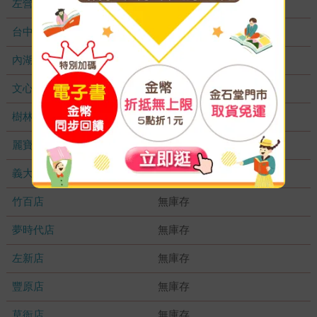
左營店
無庫存
台中秀泰店
無庫存
內湖大潤發
無庫存
文心店
無庫存
樹林店
無庫存
麗寶店
無庫存
義大店
無庫存
竹百店
無庫存
夢時代店
無庫存
左新店
無庫存
豐原店
無庫存
草衙店
無庫存