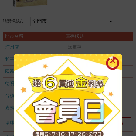
請選擇縣市：
門市名稱
庫存狀態
汀州店
無庫存
和平店
無庫存
國醫加盟店
無庫存
德明加盟店
無庫存
台積店
無庫存
嘉義耐斯店
無庫存
環球店
我要預留
1