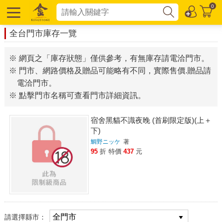
0
全台門市庫存一覽
※ 網頁之「庫存狀態」僅供參考，有無庫存請電洽門市。
※ 門市、網路價格及贈品可能略有不同，實際售價.贈品請
電洽門市。
※ 點擊門市名稱可查看門市詳細資訊。
宿舍黑貓不識夜晚 (首刷限定版)(上＋
下)
鯛野ニッケ
著
95
折
特價
437
元
請選擇縣市：