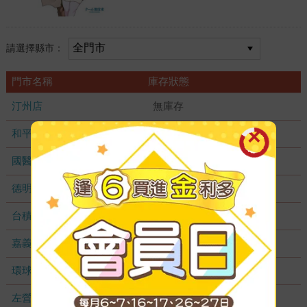
請選擇縣市：
門市名稱
庫存狀態
汀州店
無庫存
和平店
無庫存
國醫加盟店
無庫存
德明加盟店
無庫存
台積店
無庫存
嘉義耐斯店
無庫存
環球店
無庫存
左營店
無庫存