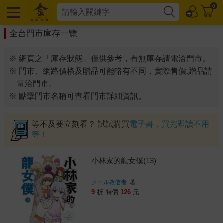
0
全台門市庫存一覽
※ 網頁之「庫存狀態」僅供參考，有無庫存請電洽門市。
※ 門市、網路價格及贈品可能略有不同，實際售價.贈品請
電洽門市。
※ 點擊門市名稱可查看門市詳細資訊。
等不及要立刻看？ 試試購買
電子書，買完即讀不用
等！
小林家的龍女僕(13)
クール教信者
著
9
折
特價
126
元