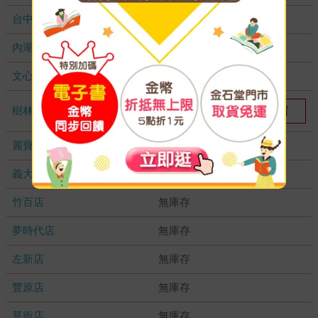
台中秀泰店
無庫存
內湖大潤發
無庫存
文心店
無庫存
樹林店
我要預留
1
麗寶店
無庫存
義大店
無庫存
竹百店
無庫存
夢時代店
無庫存
左新店
無庫存
豐原店
無庫存
草衙店
無庫存