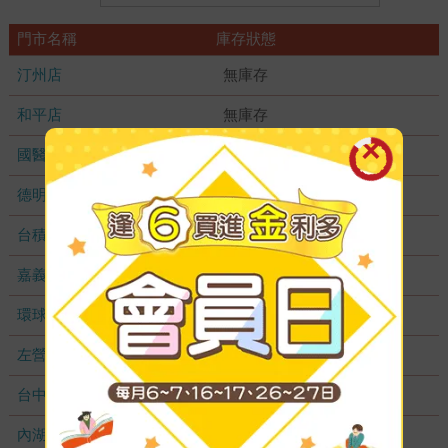
門市名稱
庫存狀態
汀州店
無庫存
和平店
無庫存
國醫加盟店
無庫存
德明加盟店
無庫存
台積店
無庫存
嘉義耐斯店
無庫存
環球店
無庫存
左營店
無庫存
台中秀泰店
無庫存
內湖大潤發
無庫存