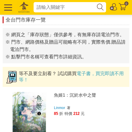
0
全台門市庫存一覽
※ 網頁之「庫存狀態」僅供參考，有無庫存請電洽門市。
※ 門市、網路價格及贈品可能略有不同，實際售價.贈品請
電洽門市。
※ 點擊門市名稱可查看門市詳細資訊。
等不及要立刻看？ 試試購買
電子書，買完即讀不用
等！
魚姬1：沉於水中之聲
Linmor
著
85
折
特價
212
元