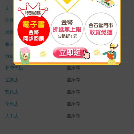
文心店
無庫存
樹林店
無庫存
麗寶店
無庫存
義大店
無庫存
竹百店
無庫存
夢時代店
無庫存
左新店
無庫存
豐原店
無庫存
草衙店
無庫存
大甲店
無庫存