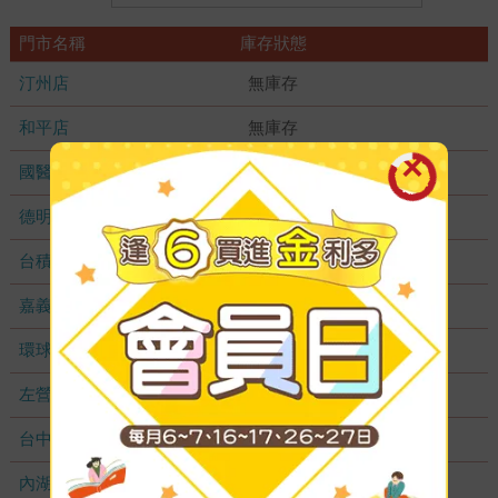
門市名稱
庫存狀態
汀州店
無庫存
和平店
無庫存
國醫加盟店
無庫存
德明加盟店
無庫存
台積店
無庫存
嘉義耐斯店
無庫存
環球店
無庫存
左營店
無庫存
台中秀泰店
無庫存
內湖大潤發
無庫存