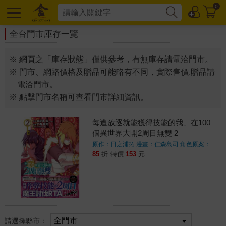
0
全台門市庫存一覽
※ 網頁之「庫存狀態」僅供參考，有無庫存請電洽門市。
※ 門市、網路價格及贈品可能略有不同，實際售價.贈品請
電洽門市。
※ 點擊門市名稱可查看門市詳細資訊。
每遭放逐就能獲得技能的我、在100
個異世界大開2周目無雙 2
原作：日之浦拓 漫畫：仁森島司 角色原案：
GreeN
著
85
折
特價
153
元
請選擇縣市：