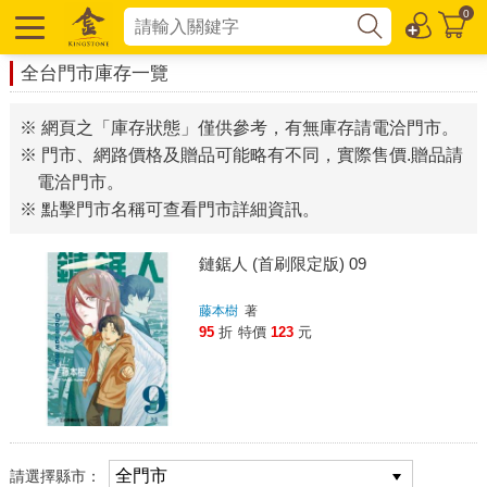
0
全台門市庫存一覽
※ 網頁之「庫存狀態」僅供參考，有無庫存請電洽門市。
※ 門市、網路價格及贈品可能略有不同，實際售價.贈品請
電洽門市。
※ 點擊門市名稱可查看門市詳細資訊。
鏈鋸人 (首刷限定版) 09
藤本樹
著
95
折
特價
123
元
請選擇縣市：