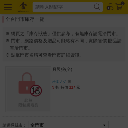
0
全台門市庫存一覽
※ 網頁之「庫存狀態」僅供參考，有無庫存請電洽門市。
※ 門市、網路價格及贈品可能略有不同，實際售價.贈品請
電洽門市。
※ 點擊門市名稱可查看門市詳細資訊。
月與狼(全)
松本ノダ
著
9
折
特價
117
元
請選擇縣市：