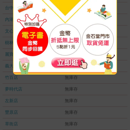
台中秀泰店
無庫存
內湖大潤發
無庫存
文心店
無庫存
樹林店
無庫存
麗寶店
無庫存
義大店
無庫存
竹百店
無庫存
夢時代店
無庫存
左新店
無庫存
豐原店
無庫存
草衙店
無庫存