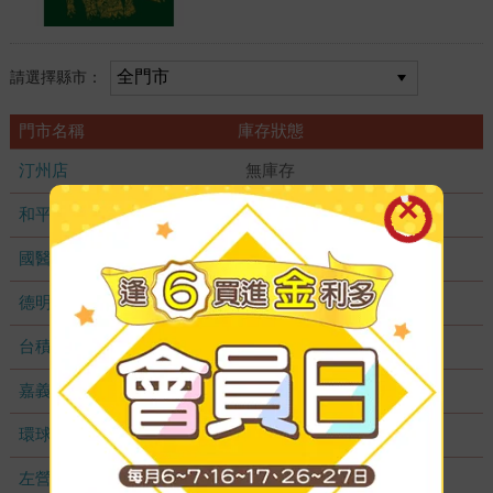
請選擇縣市：
門市名稱
庫存狀態
汀州店
無庫存
和平店
無庫存
國醫加盟店
無庫存
德明加盟店
無庫存
台積店
無庫存
嘉義耐斯店
無庫存
環球店
無庫存
左營店
無庫存