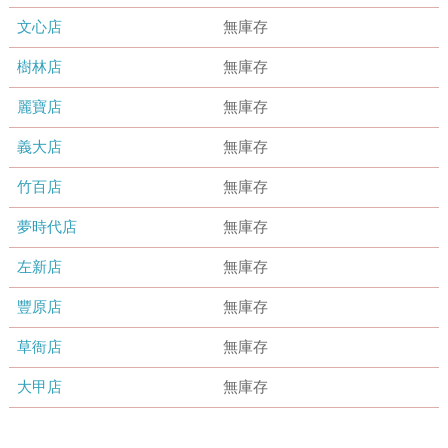
文心店
無庫存
樹林店
無庫存
麗寶店
無庫存
義大店
無庫存
竹百店
無庫存
夢時代店
無庫存
左新店
無庫存
豐原店
無庫存
草衙店
無庫存
大甲店
無庫存