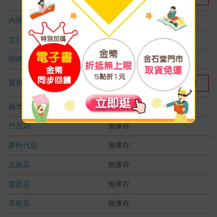
內湖大潤發
無庫存
文心店
無庫存
樹林店
無庫存
麗寶店
我要預留
1
義大店
無庫存
竹百店
無庫存
夢時代店
無庫存
左新店
無庫存
豐原店
無庫存
草衙店
無庫存