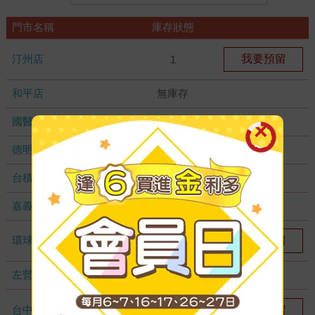
門市名稱
庫存狀態
汀州店
我要預留
1
和平店
無庫存
國醫加盟店
無庫存
德明加盟店
無庫存
台積店
無庫存
嘉義耐斯店
無庫存
環球店
我要預留
1
左營店
無庫存
台中秀泰店
我要預留
1