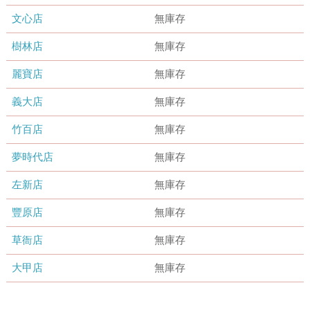
文心店
無庫存
樹林店
無庫存
麗寶店
無庫存
義大店
無庫存
竹百店
無庫存
夢時代店
無庫存
左新店
無庫存
豐原店
無庫存
草衙店
無庫存
大甲店
無庫存