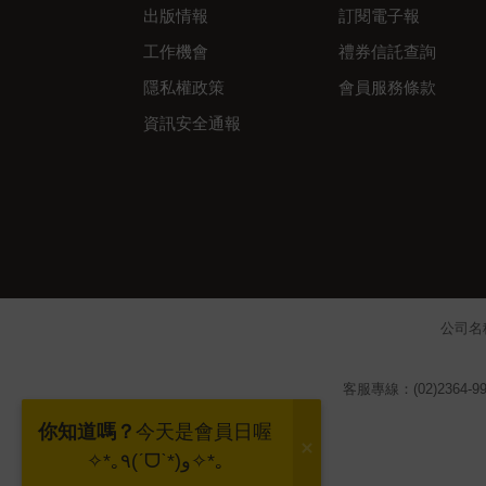
出版情報
訂閱電子報
工作機會
禮券信託查詢
隱私權政策
會員服務條款
資訊安全通報
公司名
客服專線：(02)2364-99
你知道嗎？
今天是會員日喔
✧*｡٩(ˊᗜˋ*)و✧*｡