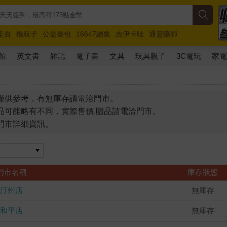
圭吾
楊双子
公益書包
16647續集
吉伊卡哇
通靈藥師
路邊攤新作
馬斯克
玩具總動員5
超慢跑
館
英文書
雜誌
電子書
文具
玩具親子
3C電玩
家
僅供參考，有無庫存請電洽門市。
品可能略有不同，實際售價.贈品請電洽門市。
門市詳細資訊。
門市名稱
庫存狀態
汀州店
無庫存
和平店
無庫存