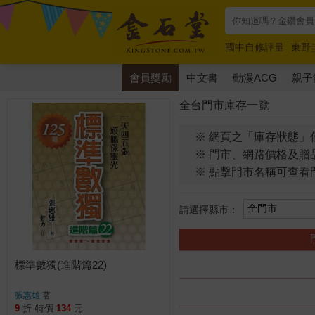
國中自修評量
東野
唯紅花綻放
奧德賽
會員獎勵
中文書
動漫ACG
親子
全台門市庫存一覽
※ 網頁之「庫存狀態」
※ 門市、網路價格及贈
※ 點擊門市名稱可查看
請選擇縣市：
標準數獨(進階篇22)
張惠雄
著
9
折
特價
134
元