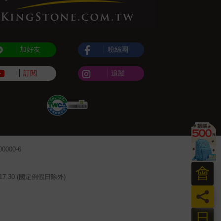
加好友
粉絲團
訂閱
追蹤
000-6
會
~17:30 (國定例假日除外)
員
日