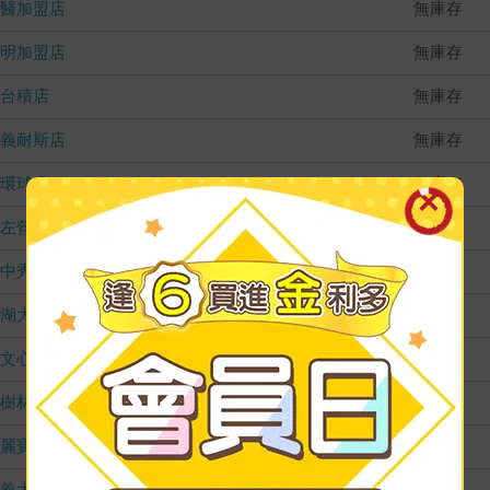
國醫加盟店
無庫存
德明加盟店
無庫存
台積店
無庫存
嘉義耐斯店
無庫存
環球店
無庫存
左營店
無庫存
台中秀泰店
無庫存
內湖大潤發
無庫存
文心店
無庫存
樹林店
無庫存
麗寶店
無庫存
義大店
無庫存