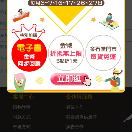
竹百店
無庫存
夢時代店
無庫存
左新店
無庫存
豐原店
無庫存
草衙店
無庫存
大甲店
無庫存
客服中心
合作與服務
購物說明
異業合作
付款方式
我要成為供應商
寄送方式
廣告合作