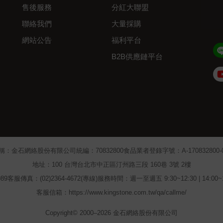
售後服務
分紅大聯盟
聯絡我們
大量採購
網站公告
福利平台
B2B供應鏈平台
Admin
稱：金石網絡股份有限公司
統編：70832800
食品業者登錄字號：A-170832800-00
地址：100 台灣台北市中正區汀州路三段 160巷 3號 2樓
89
客服傳真：(02)2364-4672(專線)
服務時間：週一至週五 9:30~12:30 | 14:00
客服信箱：https://www.kingstone.com.tw/qa/callme/
Copyright© 2000–2026 金石網絡股份有限公司