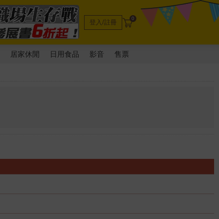
0
登入/註冊
電
居家休閒
日用食品
影音
售票