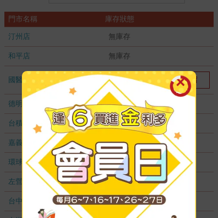
門市名稱
庫存狀態
汀州店
無庫存
和平店
無庫存
國醫加盟店
我要預留
1
德明加盟店
無庫存
台積店
無庫存
嘉義耐斯店
無庫存
環球店
無庫存
左營店
無庫存
台中秀泰店
無庫存