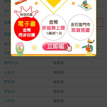
內湖大潤發
無庫存
文心店
無庫存
樹林店
我要預留
2
麗寶店
無庫存
義大店
無庫存
竹百店
無庫存
夢時代店
無庫存
左新店
無庫存
豐原店
無庫存
草衙店
無庫存
大甲店
無庫存