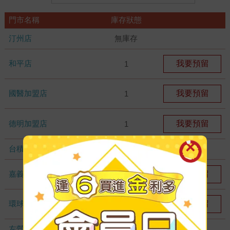
門市名稱
庫存狀態
汀州店
無庫存
和平店
我要預留
1
國醫加盟店
我要預留
1
德明加盟店
我要預留
1
台積店
無庫存
嘉義耐斯店
我要預留
1
環球店
我要預留
1
左營店
無庫存