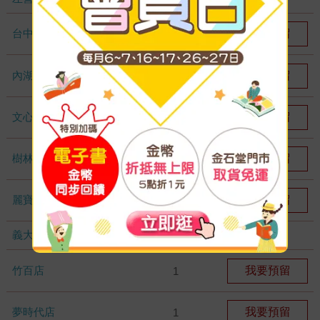
台中秀泰店
我要預留
1
內湖大潤發
我要預留
1
文心店
我要預留
2
樹林店
我要預留
1
麗寶店
我要預留
1
義大店
無庫存
竹百店
我要預留
1
夢時代店
我要預留
1