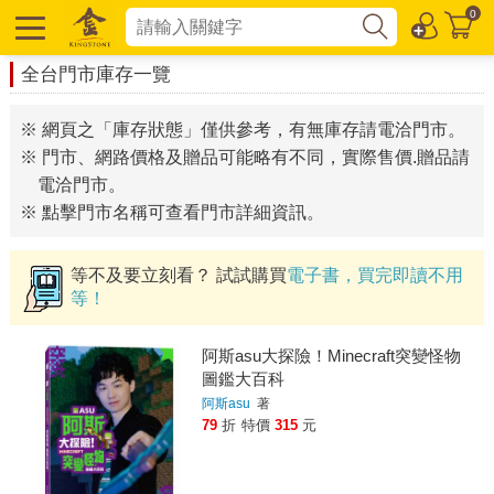
0
全台門市庫存一覽
※ 網頁之「庫存狀態」僅供參考，有無庫存請電洽門市。
※ 門市、網路價格及贈品可能略有不同，實際售價.贈品請
電洽門市。
※ 點擊門市名稱可查看門市詳細資訊。
等不及要立刻看？ 試試購買
電子書，買完即讀不用
等！
阿斯asu大探險！Minecraft突變怪物
圖鑑大百科
阿斯asu
著
79
折
特價
315
元