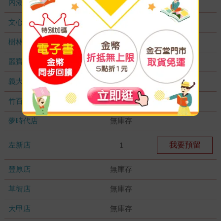
內湖大潤發
無庫存
文心店
無庫存
樹林店
無庫存
麗寶店
無庫存
義大店
無庫存
竹百店
無庫存
夢時代店
無庫存
左新店
我要預留
1
豐原店
無庫存
草衙店
無庫存
大甲店
無庫存