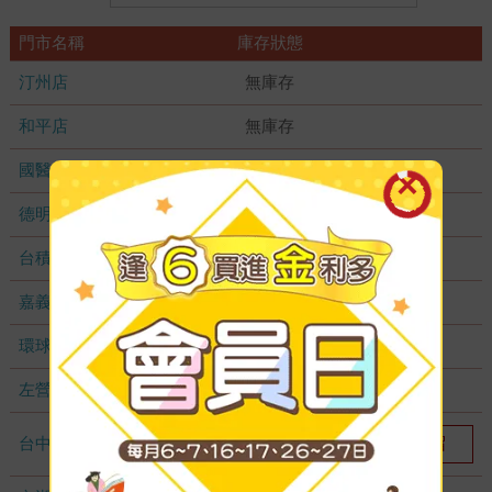
門市名稱
庫存狀態
汀州店
無庫存
和平店
無庫存
國醫加盟店
無庫存
德明加盟店
無庫存
台積店
無庫存
嘉義耐斯店
無庫存
環球店
無庫存
左營店
無庫存
台中秀泰店
我要預留
1