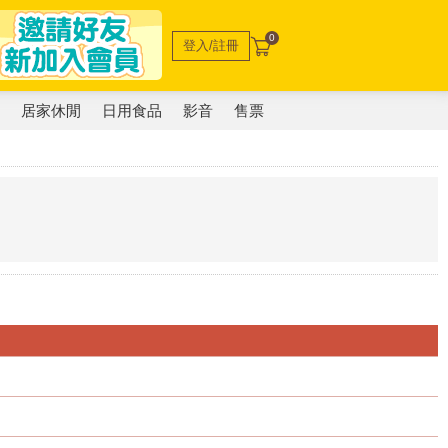
0
登入/註冊
電
居家休閒
日用食品
影音
售票