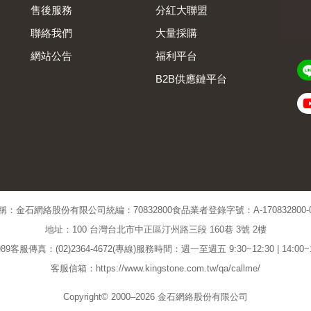
售後服務
分紅大聯盟
聯絡我們
大量採購
網站公告
福利平台
B2B供應鏈平台
Admin
稱：金石網絡股份有限公司
統編：70832800
食品業者登錄字號：A-170832800-00
地址：100 台灣台北市中正區汀州路三段 160巷 3號 2樓
89
客服傳真：(02)2364-4672(專線)
服務時間：週一至週五 9:30~12:30 | 14:00
客服信箱：https://www.kingstone.com.tw/qa/callme/
Copyright© 2000–2026 金石網絡股份有限公司