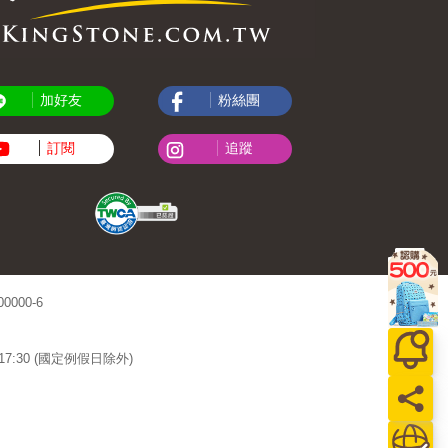
加好友
粉絲團
訂閱
追蹤
000-6
~17:30 (國定例假日除外)