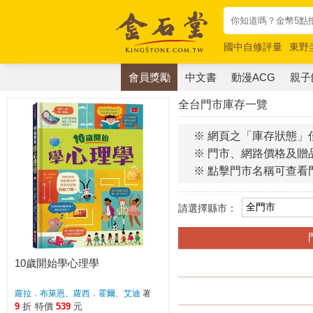
國中自修評量
東野
唯紅花綻放
奧德賽
會員獎勵
中文書
動漫ACG
親子
全台門市庫存一覽
※ 網頁之「庫存狀態」
※ 門市、網路價格及贈
※ 點擊門市名稱可查看
請選擇縣市：
10歲開始學心理學
蘿拉．布萊恩、蘿西．霍爾、艾迪
著
9
折
特價
539
元