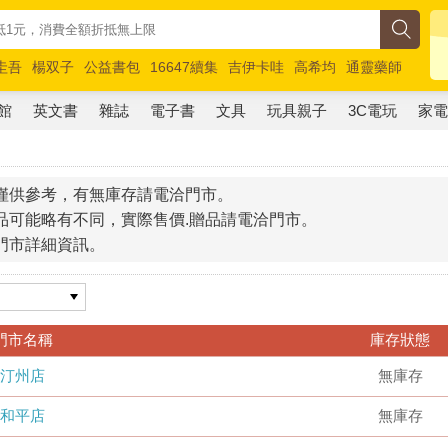
圭吾
楊双子
公益書包
16647續集
吉伊卡哇
高希均
通靈藥師
路邊攤新作
馬斯克
玩具總動員5
超慢跑
館
英文書
雜誌
電子書
文具
玩具親子
3C電玩
家
僅供參考，有無庫存請電洽門市。
品可能略有不同，實際售價.贈品請電洽門市。
門市詳細資訊。
門市名稱
庫存狀態
汀州店
無庫存
和平店
無庫存