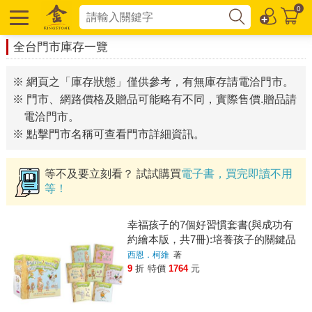
0
全台門市庫存一覽
※ 網頁之「庫存狀態」僅供參考，有無庫存請電洽門市。
※ 門市、網路價格及贈品可能略有不同，實際售價.贈品請
電洽門市。
※ 點擊門市名稱可查看門市詳細資訊。
等不及要立刻看？ 試試購買
電子書，買完即讀不用
等！
幸福孩子的7個好習慣套書(與成功有
約繪本版，共7冊):培養孩子的關鍵品
格力和挑戰未來的生活能
西恩．柯維
著
9
折
特價
1764
元