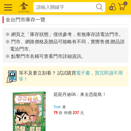
0
全台門市庫存一覽
※ 網頁之「庫存狀態」僅供參考，有無庫存請電洽門市。
※ 門市、網路價格及贈品可能略有不同，實際售價.贈品請
電洽門市。
※ 點擊門市名稱可查看門市詳細資訊。
等不及要立刻看？ 試試購買
電子書，買完即讀不用
等！
屁屁丹迪06：來去恐龍島！
Troll
著
79
折
特價
237
元