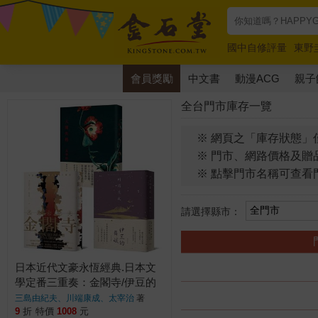
國中自修評量
東野
唯紅花綻放
奧德賽
會員獎勵
中文書
動漫ACG
親子
全台門市庫存一覽
※ 網頁之「庫存狀態」
※ 門市、網路價格及贈
※ 點擊門市名稱可查看
請選擇縣市：
日本近代文豪永恆經典.日本文
學定番三重奏：金閣寺/伊豆的
舞孃/人間失格【精裝限定套
三島由紀夫、川端康成、太宰治
著
書】
9
折
特價
1008
元