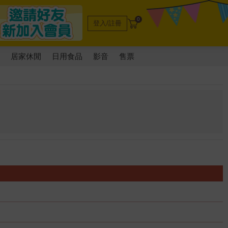
0
登入/註冊
電
居家休閒
日用食品
影音
售票