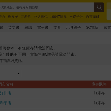
圭吾
楊双子
高希均
公益書包
16647續集
吉伊卡哇
通靈藥師
路邊攤新作
馬斯克
玩具總動員5
超慢跑
館
英文書
雜誌
電子書
文具
玩具親子
3C電玩
家
僅供參考，有無庫存請電洽門市。
品可能略有不同，實際售價.贈品請電洽門市。
門市詳細資訊。
門市名稱
庫存狀態
汀州店
無庫存
和平店
無庫存