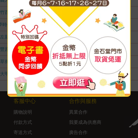
竹百店
無庫存
夢時代店
無庫存
左新店
無庫存
豐原店
無庫存
草衙店
無庫存
大甲店
無庫存
客服中心
合作與服務
購物說明
異業合作
付款方式
我要成為供應商
寄送方式
廣告合作