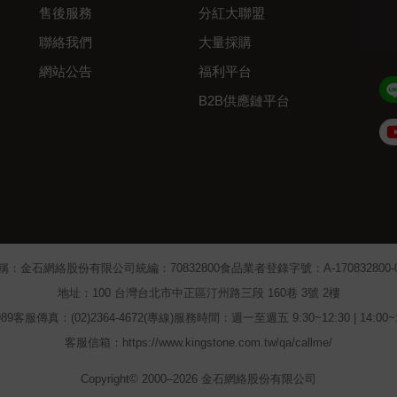
售後服務
分紅大聯盟
聯絡我們
大量採購
網站公告
福利平台
B2B供應鏈平台
Admin
稱：金石網絡股份有限公司
統編：70832800
食品業者登錄字號：A-170832800-00
地址：100 台灣台北市中正區汀州路三段 160巷 3號 2樓
89
客服傳真：(02)2364-4672(專線)
服務時間：週一至週五 9:30~12:30 | 14:00
客服信箱：https://www.kingstone.com.tw/qa/callme/
Copyright© 2000–2026 金石網絡股份有限公司