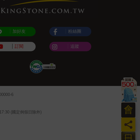
加好友
粉絲團
訂閱
追蹤
000-6
會
~17:30 (國定例假日除外)
員
日