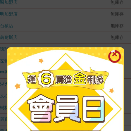
國醫加盟店
無庫存
德明加盟店
無庫存
台積店
無庫存
嘉義耐斯店
無庫存
環球店
無庫存
左營店
無庫存
台中秀泰店
無庫存
內湖大潤發
無庫存
文心店
無庫存
樹林店
無庫存
麗寶店
無庫存
義大店
無庫存