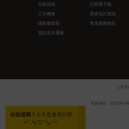
出版情報
訂閱電子報
工作機會
禮券信託查詢
隱私權政策
會員服務條款
資訊安全通報
公司名
客服專線：(02)2364-99
你知道嗎？
今天是會員日喔
✧*｡٩(ˊᗜˋ*)و✧*｡