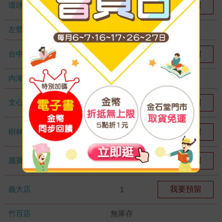
環球店
我要預留
1
左營店
無庫存
台中秀泰店
我要預留
2
內湖大潤發
無庫存
文心店
我要預留
1
樹林店
我要預留
1
麗寶店
我要預留
1
義大店
我要預留
1
竹百店
無庫存