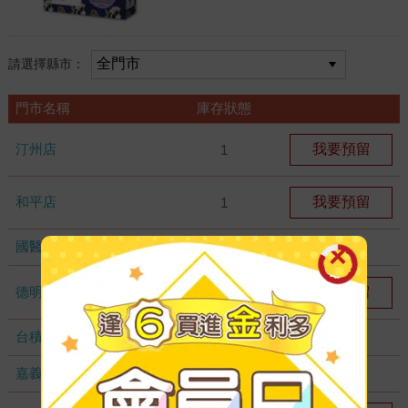
請選擇縣市：
門市名稱
庫存狀態
汀州店
我要預留
1
和平店
我要預留
1
國醫加盟店
無庫存
德明加盟店
我要預留
1
台積店
無庫存
嘉義耐斯店
無庫存