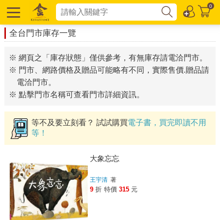
0
全台門市庫存一覽
※ 網頁之「庫存狀態」僅供參考，有無庫存請電洽門市。
※ 門市、網路價格及贈品可能略有不同，實際售價.贈品請
電洽門市。
※ 點擊門市名稱可查看門市詳細資訊。
等不及要立刻看？ 試試購買
電子書，買完即讀不用
等！
大象忘忘
王宇清
著
9
折
特價
315
元