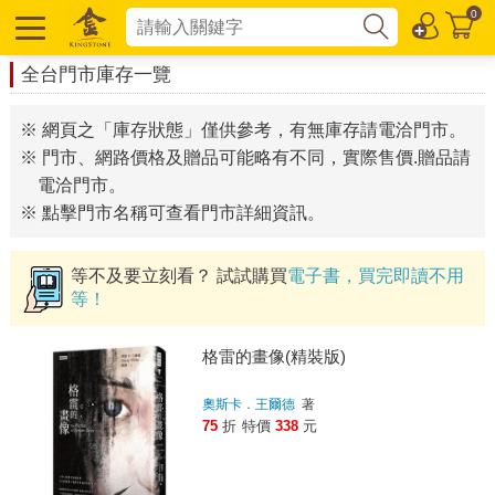
0
全台門市庫存一覽
※ 網頁之「庫存狀態」僅供參考，有無庫存請電洽門市。
※ 門市、網路價格及贈品可能略有不同，實際售價.贈品請
電洽門市。
※ 點擊門市名稱可查看門市詳細資訊。
等不及要立刻看？ 試試購買
電子書，買完即讀不用
等！
格雷的畫像(精裝版)
奧斯卡．王爾德
著
75
折
特價
338
元