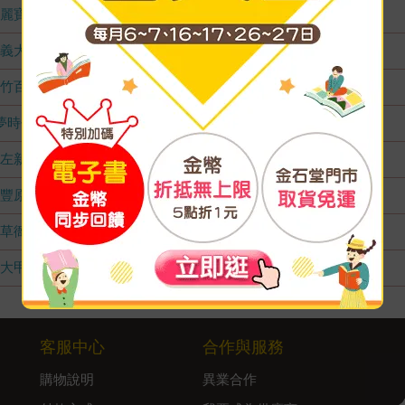
麗寶店
無庫存
義大店
無庫存
竹百店
無庫存
夢時代店
無庫存
左新店
無庫存
豐原店
無庫存
草衙店
無庫存
大甲店
無庫存
客服中心
合作與服務
購物說明
異業合作