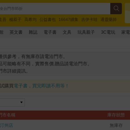
圭吾
楊双子
高希均
公益書包
16647續集
吉伊卡哇
通靈藥師
路邊攤新作
馬斯克
玩具總動員5
超慢跑
館
英文書
雜誌
電子書
文具
玩具親子
3C電玩
家
僅供參考，有無庫存請電洽門市。
品可能略有不同，實際售價.贈品請電洽門市。
門市詳細資訊。
試試購買
電子書，買完即讀不用等！
門市名稱
庫存狀態
汀州店
無庫存