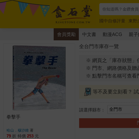
國中自修評量
東野
唯紅花綻放
奧德賽
會員獎勵
中文書
動漫ACG
親子
全台門市庫存一覽
※ 網頁之「庫存狀態」
※ 門市、網路價格及贈
※ 點擊門市名稱可查看
等不及要立刻看？ 
請選擇縣市：
拳擊手
哈山．穆沙維
著
79
折
特價
253
元