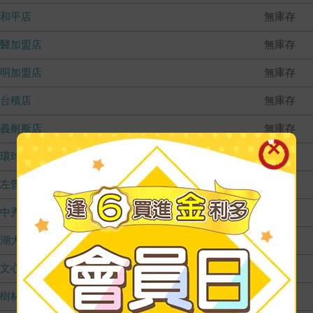
和平店
無庫存
國醫加盟店
無庫存
德明加盟店
無庫存
台積店
無庫存
嘉義耐斯店
無庫存
環球店
無庫存
左營店
無庫存
台中秀泰店
無庫存
內湖大潤發
無庫存
文心店
無庫存
樹林店
無庫存