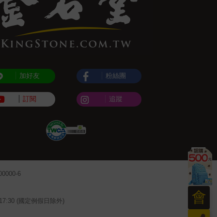
加好友
粉絲團
訂閱
追蹤
000-6
會
~17:30 (國定例假日除外)