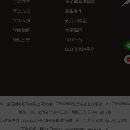
付款方式
我要成為供應商
寄送方式
廣告合作
售後服務
分紅大聯盟
聯絡我們
大量採購
網站公告
福利平台
B2B供應鏈平台
Admin
稱：金石網絡股份有限公司
統編：70832800
食品業者登錄字號：A-170832800-00
地址：100 台灣台北市中正區汀州路三段 160巷 3號 2樓
89
客服傳真：(02)2364-4672(專線)
服務時間：週一至週五 9:30~12:30 | 14:00
客服信箱：https://www.kingstone.com.tw/qa/callme/