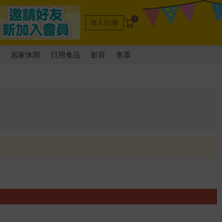
0
登入/註冊
電
居家休閒
日用食品
影音
售票