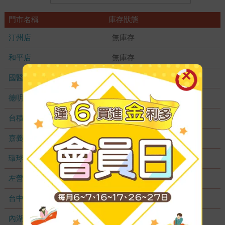
門市名稱
庫存狀態
汀州店
無庫存
和平店
無庫存
國醫加盟店
無庫存
德明加盟店
無庫存
台積店
無庫存
嘉義耐斯店
無庫存
環球店
無庫存
左營店
無庫存
台中秀泰店
無庫存
內湖大潤發
無庫存