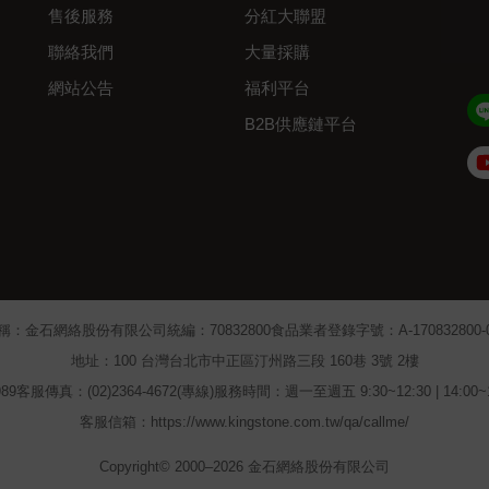
售後服務
分紅大聯盟
聯絡我們
大量採購
網站公告
福利平台
B2B供應鏈平台
Admin
稱：金石網絡股份有限公司
統編：70832800
食品業者登錄字號：A-170832800-00
地址：100 台灣台北市中正區汀州路三段 160巷 3號 2樓
89
客服傳真：(02)2364-4672(專線)
服務時間：週一至週五 9:30~12:30 | 14:00
客服信箱：https://www.kingstone.com.tw/qa/callme/
Copyright© 2000–2026 金石網絡股份有限公司