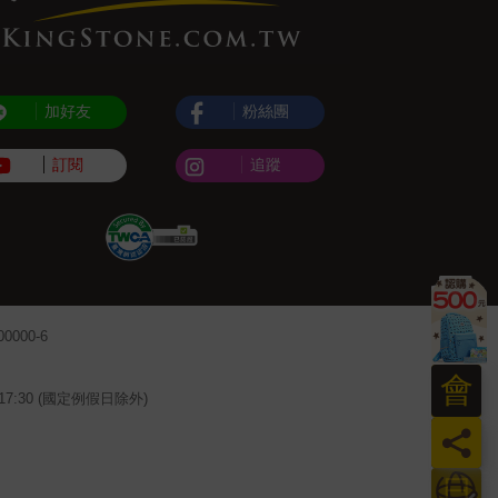
加好友
粉絲團
訂閱
追蹤
000-6
會
~17:30 (國定例假日除外)
員
日