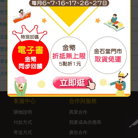
竹百店
無庫存
夢時代店
無庫存
左新店
無庫存
豐原店
無庫存
草衙店
無庫存
大甲店
無庫存
客服中心
合作與服務
購物說明
異業合作
付款方式
我要成為供應商
寄送方式
廣告合作