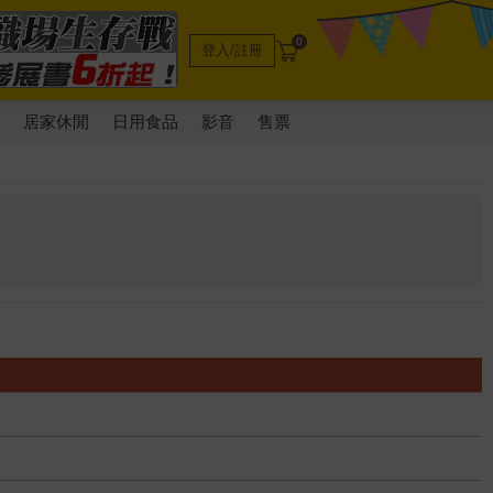
0
登入/註冊
電
居家休閒
日用食品
影音
售票