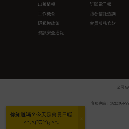
出版情報
訂閱電子報
工作機會
禮券信託查詢
隱私權政策
會員服務條款
資訊安全通報
公司名
客服專線：(02)2364-99
你知道嗎？
今天是會員日喔
✧*｡٩(ˊᗜˋ*)و✧*｡