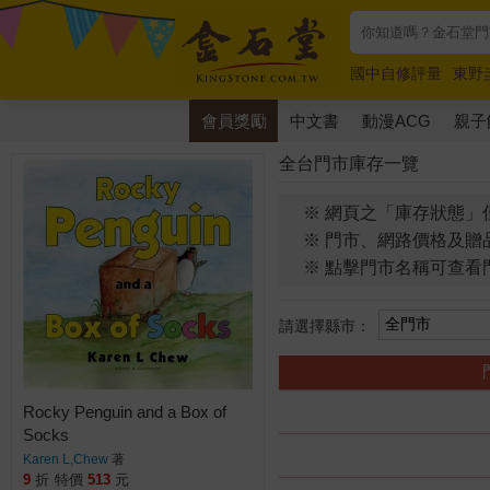
國中自修評量
東野
唯紅花綻放
奧德賽
會員獎勵
中文書
動漫ACG
親子
全台門市庫存一覽
※ 網頁之「庫存狀態」
※ 門市、網路價格及贈
※ 點擊門市名稱可查看
請選擇縣市：
Rocky Penguin and a Box of
Socks
Karen L,Chew
著
9
折
特價
513
元