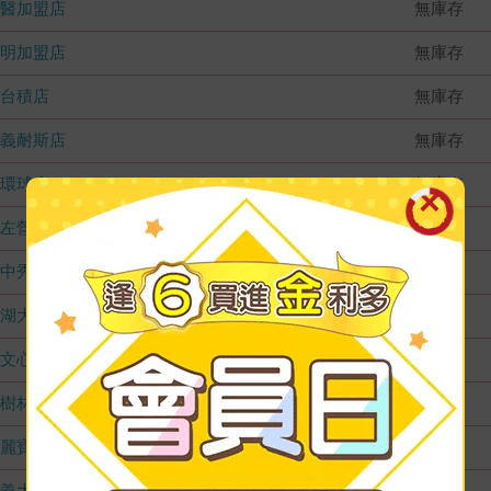
國醫加盟店
無庫存
德明加盟店
無庫存
台積店
無庫存
嘉義耐斯店
無庫存
環球店
無庫存
左營店
無庫存
台中秀泰店
無庫存
內湖大潤發
無庫存
文心店
無庫存
樹林店
無庫存
麗寶店
無庫存
義大店
無庫存