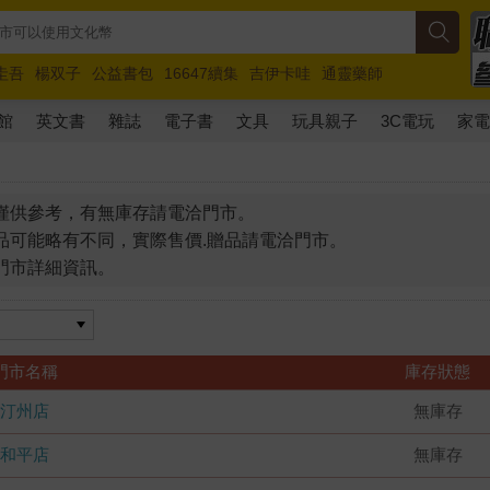
圭吾
楊双子
公益書包
16647續集
吉伊卡哇
通靈藥師
路邊攤新作
馬斯克
玩具總動員5
超慢跑
館
英文書
雜誌
電子書
文具
玩具親子
3C電玩
家
僅供參考，有無庫存請電洽門市。
品可能略有不同，實際售價.贈品請電洽門市。
門市詳細資訊。
門市名稱
庫存狀態
汀州店
無庫存
和平店
無庫存