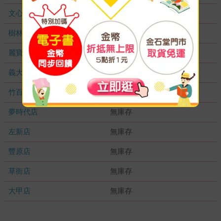
文心店
無庫存
樹林店
無庫存
麗寶店
無庫存
義大店
無庫存
竹百店
無庫存
夢時代店
無庫存
左新店
無庫存
豐原店
無庫存
草衙店
無庫存
大甲店
無庫存