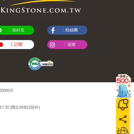
加好友
粉絲團
訂閱
追蹤
000-6
~17:30 (國定例假日除外)