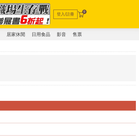
0
登入/註冊
電
居家休閒
日用食品
影音
售票