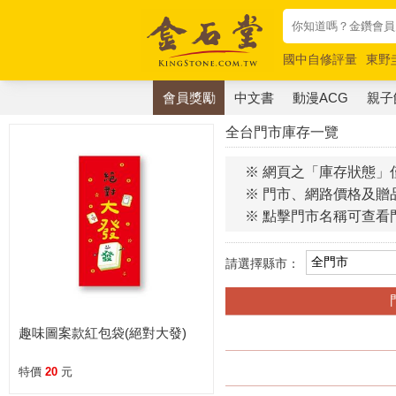
國中自修評量
東野
唯紅花綻放
奧德賽
會員獎勵
中文書
動漫ACG
親子
全台門市庫存一覽
※ 網頁之「庫存狀態」
※ 門市、網路價格及贈
※ 點擊門市名稱可查看
請選擇縣市：
趣味圖案款紅包袋(絕對大發)
特價
20
元