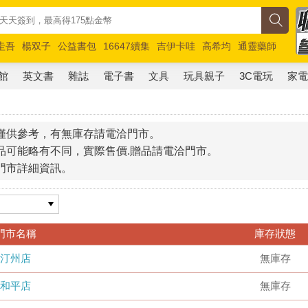
圭吾
楊双子
公益書包
16647續集
吉伊卡哇
高希均
通靈藥師
路邊攤新作
馬斯克
玩具總動員5
超慢跑
館
英文書
雜誌
電子書
文具
玩具親子
3C電玩
家
僅供參考，有無庫存請電洽門市。
品可能略有不同，實際售價.贈品請電洽門市。
門市詳細資訊。
門市名稱
庫存狀態
汀州店
無庫存
和平店
無庫存