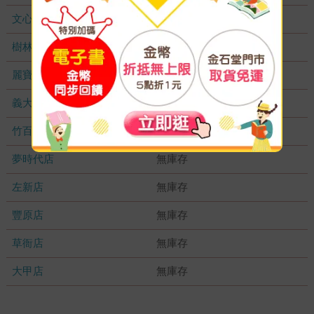
文心店
無庫存
樹林店
無庫存
麗寶店
無庫存
義大店
無庫存
竹百店
無庫存
夢時代店
無庫存
左新店
無庫存
豐原店
無庫存
草衙店
無庫存
大甲店
無庫存