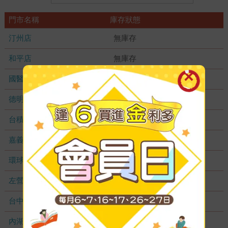
門市名稱
庫存狀態
汀州店
無庫存
和平店
無庫存
國醫加盟店
無庫存
德明加盟店
無庫存
台積店
無庫存
嘉義耐斯店
無庫存
環球店
無庫存
左營店
無庫存
台中秀泰店
無庫存
內湖大潤發
無庫存