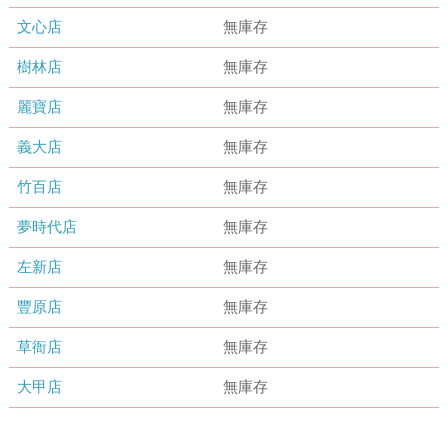
文心店
無庫存
樹林店
無庫存
麗寶店
無庫存
義大店
無庫存
竹百店
無庫存
夢時代店
無庫存
左新店
無庫存
豐原店
無庫存
草衙店
無庫存
大甲店
無庫存