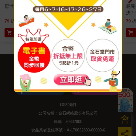
厭世的人請來泰國
夢想微微疼（夢想新裝
屁屁
版）
決！
79
折
特價
356
元
79
折
特價
332
元
79
加入購物車
加入購物車
關於我們
門市查詢
分紅大聯盟
客服中心
加好友
訂閱
粉絲團
追蹤
聯絡我們
公司名稱：金石網絡股份有限公司
會
統編 : 70832800
食品業者登錄字號：A-170832800-00000-6
員