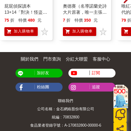
屁屁偵探讀本
奧德賽（名導諾蘭史詩
唯紅
13+14「對決！怪盜學
大片原著，唯一主張
代的
院」（套書／共2冊）
【奧德賽作者是女性】
75
折
特價
480
元
7
折
特價
350
元
79
傳奇譯本）
加入購物車
加入購物車
關於我們
門市查詢
分紅大聯盟
客服中心
加好友
訂閱
粉絲團
追蹤
聯絡我們
公司名稱：金石網絡股份有限公司
統編 : 70832800
食品業者登錄字號：A-170832800-00000-6