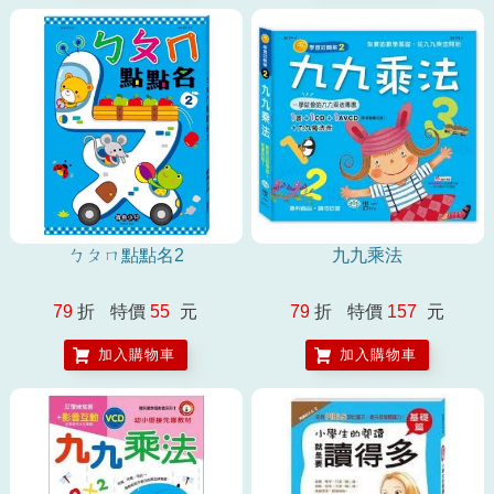
ㄅㄆㄇ點點名2
九九乘法
79
折
特價
55
元
79
折
特價
157
元
加入購物車
加入購物車