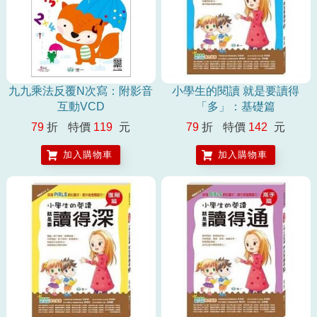
九九乘法反覆N次寫：附影音
小學生的閱讀 就是要讀得
互動VCD
「多」：基礎篇
79
折
特價
119
元
79
折
特價
142
元
加入購物車
加入購物車