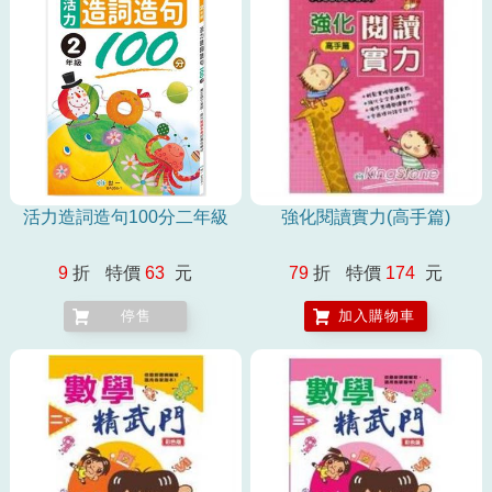
活力造詞造句100分二年級
強化閱讀實力(高手篇)
9
折
特價
63
元
79
折
特價
174
元
停售
加入購物車