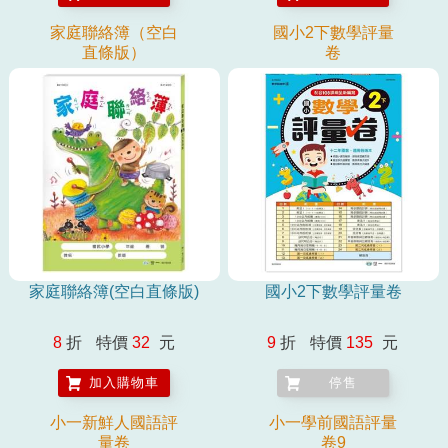
家庭聯絡簿（空白
國小2下數學評量
直條版）
卷
家庭聯絡簿(空白直條版)
國小2下數學評量卷
8
折
特價
32
元
9
折
特價
135
元
加入購物車
停售
小一新鮮人國語評
小一學前國語評量
量卷
卷9