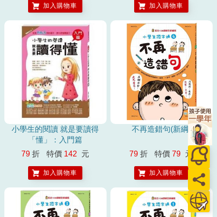
加入購物車
加入購物車
小學生的閱讀 就是要讀得
不再造錯句(新綱)
「懂」：入門篇
79
折
特價
142
元
79
折
特價
79
元
加入購物車
加入購物車