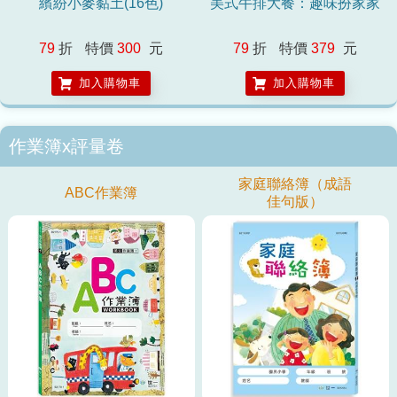
繽紛小麥黏土(16色)
美式牛排大餐：趣味扮家家
79
折
特價
300
元
79
折
特價
379
元
加入購物車
加入購物車
作業簿x評量卷
家庭聯絡簿（成語
ABC作業簿
佳句版）