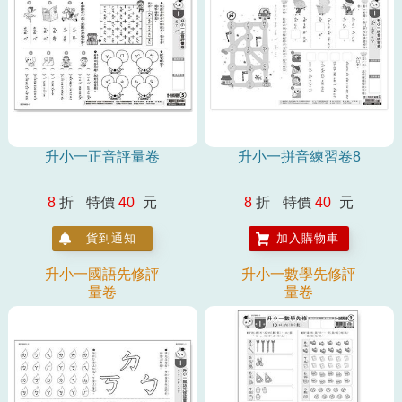
升小一正音評量卷
升小一拼音練習卷8
8
折
特價
40
元
8
折
特價
40
元
貨到通知
加入購物車
升小一國語先修評
升小一數學先修評
量卷
量卷