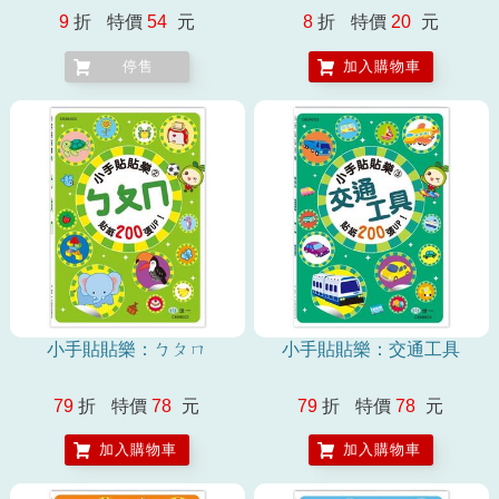
9
折
特價
54
元
8
折
特價
20
元
停售
加入購物車
小手貼貼樂：ㄅㄆㄇ
小手貼貼樂：交通工具
79
折
特價
78
元
79
折
特價
78
元
加入購物車
加入購物車