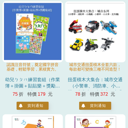
認識注音符號，奠定國字拼音
城市交通扭蛋積木全套六款，
基礎，輕鬆學習，累積實力。
每款都可變換三種不同造型！
幼兒ㄅㄆㄇ練習套組（作業
扭蛋積木大集合：城市交通
簿＋掛圖＋貼貼樂＋獎勵貼
（小警車、消防車、小飛
紙）
機、小賽車、小火車、直升
75
折
特價
179
元
78
折
特價
372
元
機
貨到通知
貨到通知