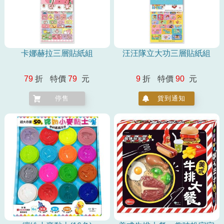
卡娜赫拉三層貼紙組
汪汪隊立大功三層貼紙組
79
折
特價
79
元
9
折
特價
90
元
停售
貨到通知