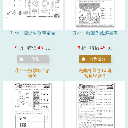
升小一國語先修評量卷
升小一數學先修評量卷
9
折
特價
45
元
9
折
特價
45
元
停售
貨到通知
升小一數學綜合評
先修評量卷10 進
量卷
階數學習作