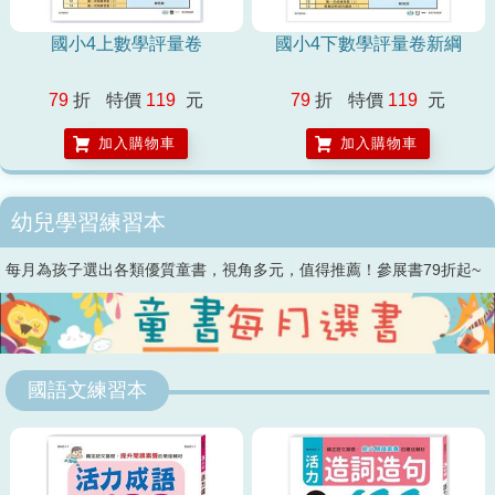
國小4上數學評量卷
國小4下數學評量卷新綱
79
折
特價
119
元
79
折
特價
119
元
加入購物車
加入購物車
幼兒學習練習本
每月為孩子選出各類優質童書，視角多元，值得推薦！參展書79折起~
國語文練習本