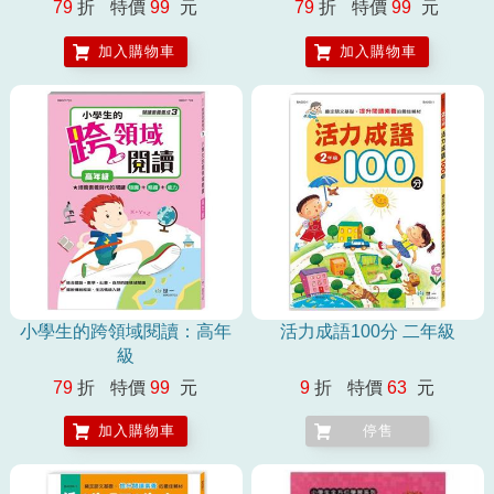
79
折
特價
99
元
79
折
特價
99
元
加入購物車
加入購物車
小學生的跨領域閱讀：高年
活力成語100分 二年級
級
79
折
特價
99
元
9
折
特價
63
元
加入購物車
停售