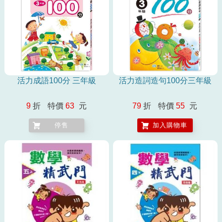
活力成語100分 三年級
活力造詞造句100分三年級
9
折
特價
63
元
79
折
特價
55
元
停售
加入購物車