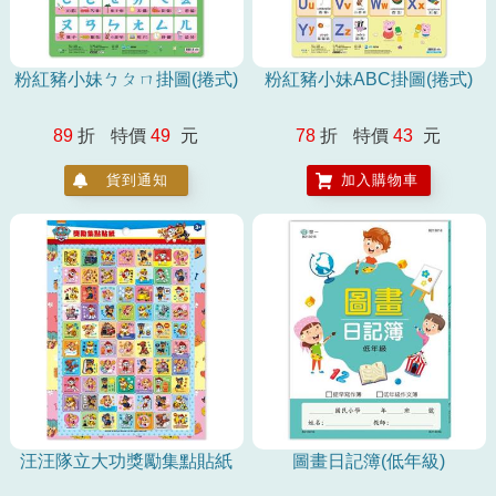
粉紅豬小妹ㄅㄆㄇ掛圖(捲式)
粉紅豬小妹ABC掛圖(捲式)
89
折
特價
49
元
78
折
特價
43
元
貨到通知
加入購物車
汪汪隊立大功獎勵集點貼紙
圖畫日記簿(低年級)