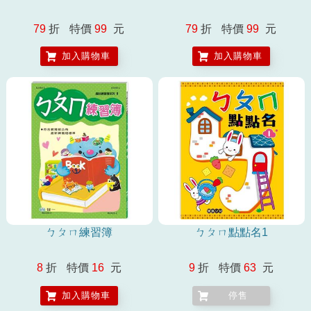
79
折
特價
99
元
79
折
特價
99
元
加入購物車
加入購物車
ㄅㄆㄇ練習簿
ㄅㄆㄇ點點名1
8
折
特價
16
元
9
折
特價
63
元
加入購物車
停售