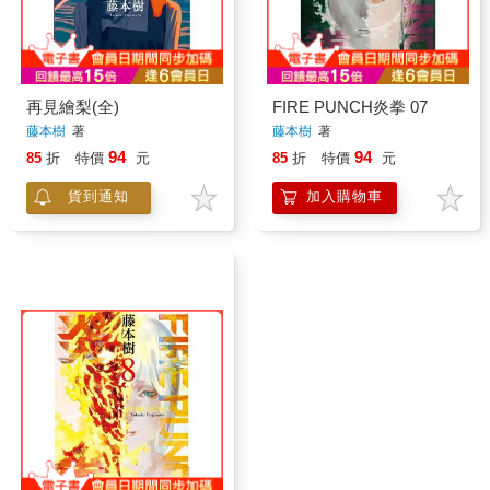
再見繪梨(全)
FIRE PUNCH炎拳 07
藤本樹
著
藤本樹
著
94
94
85
折
特價
元
85
折
特價
元
貨到通知
加入購物車