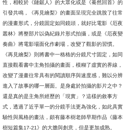
性，相較於《鏈鋸人》的大眾化或是《驀然回首》的
引發共鳴，《再見繪梨》的畫面呈現完全跳脫了往常
的漫畫形式，分鏡固定如同鏡頭，就好比電影《厄夜
叢林》將整部片以偽紀錄片形式拍攝，或是《厄夜變
奏曲》將電影場面化作劇場，改變了觀影的習慣。
《再見繪梨》則將書中一格格的分鏡尺寸固定，如同
直接觀看書中主角拍攝的畫面，模糊了虛實的界線，
改變了漫畫往常具有的閱讀順序與速度感，難以分辨
進入了故事的哪一層面。是身處於拍攝的影片之中？
還是真的是主角所經歷的「現實」？這樣的敘事方
式，透過了近乎單一的分鏡手法更為強化，如此具實
驗性與風格的畫法，頗有藤本樹老師早期作品《藤本
樹短篇集17-21》的大膽與創意，但是更加成熟。