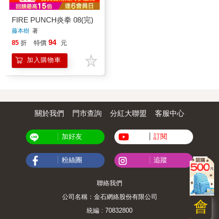
FIRE PUNCH炎拳 08(完)
藤本樹
著
94
85
折
特價
元
加入購物車
關於我們
門市查詢
分紅大聯盟
客服中心
加好友
訂閱
粉絲團
追蹤
聯絡我們
公司名稱：金石網絡股份有限公司
會
統編 : 70832800