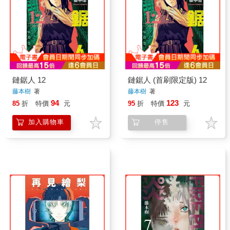
鏈鋸人 12
鏈鋸人 (首刷限定版) 12
藤本樹
著
藤本樹
著
94
123
85
折
特價
元
95
折
特價
元
加入購物車
停售