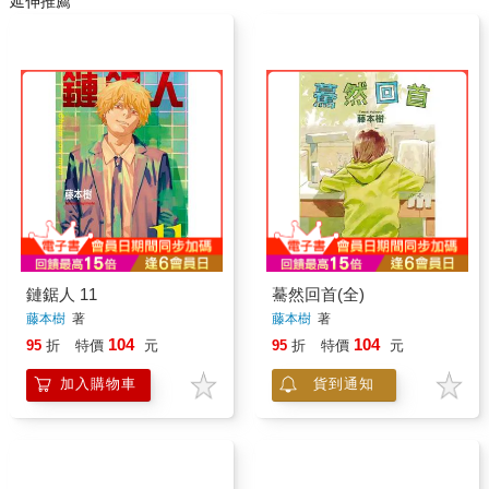
延伸推薦
鏈鋸人 11
驀然回首(全)
藤本樹
著
藤本樹
著
104
104
95
折
特價
元
95
折
特價
元
加入購物車
貨到通知