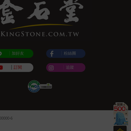
加好友
粉絲團
訂閱
追蹤
000-6