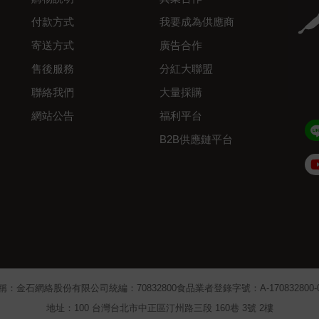
付款方式
我要成為供應商
寄送方式
廣告合作
售後服務
分紅大聯盟
聯絡我們
大量採購
網站公告
福利平台
B2B供應鏈平台
Admin
稱：金石網絡股份有限公司
統編：70832800
食品業者登錄字號：A-170832800-00
地址：100 台灣台北市中正區汀州路三段 160巷 3號 2樓