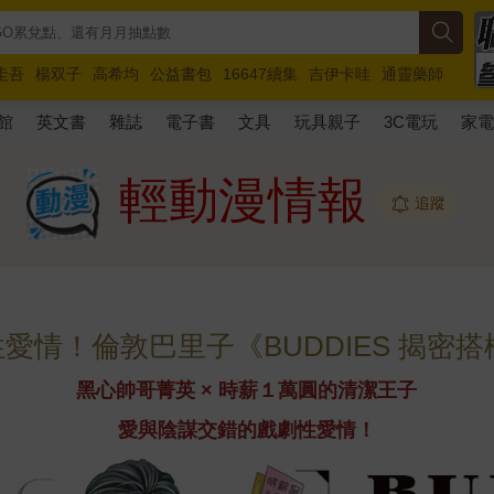
圭吾
楊双子
高希均
公益書包
16647續集
吉伊卡哇
通靈藥師
路邊攤新作
馬斯克
玩具總動員5
超慢跑
館
英文書
雜誌
電子書
文具
玩具親子
3C電玩
家
輕動漫情報
追蹤
愛情！倫敦巴里子《BUDDIES 揭密
黑心帥哥菁英 × 時薪１萬圓的清潔王子
愛與陰謀交錯的戲劇性愛情！