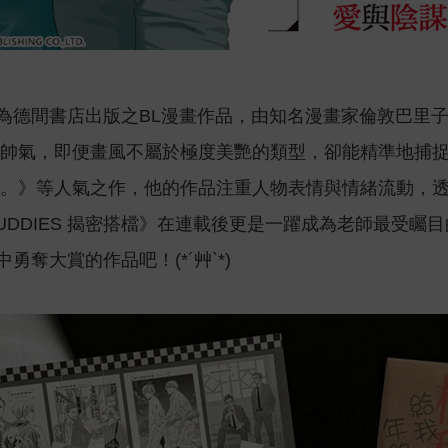
檔》為德間書店出版之BL漫畫作品，由知名漫畫家倫敦巴
帥氣，即便畫風不屬於極度美艷的類型，卻能精準地捕
。》等人氣之作，他的作品注重人物表情與情緒流動，
DDIES 揭密搭檔》在連載後更是一躍成為老師最受矚
中勇奪大賞的作品吧！(*´艸`*)