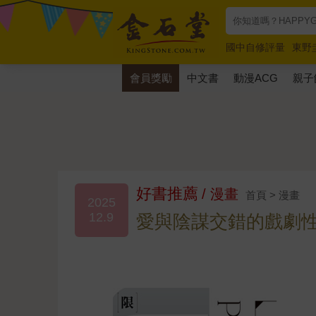
國中自修評量
東野
唯紅花綻放
奧德賽
會員獎勵
中文書
動漫ACG
親子
好書推薦
/ 漫畫
首頁 > 漫畫
2025
12.9
愛與陰謀交錯的戲劇性