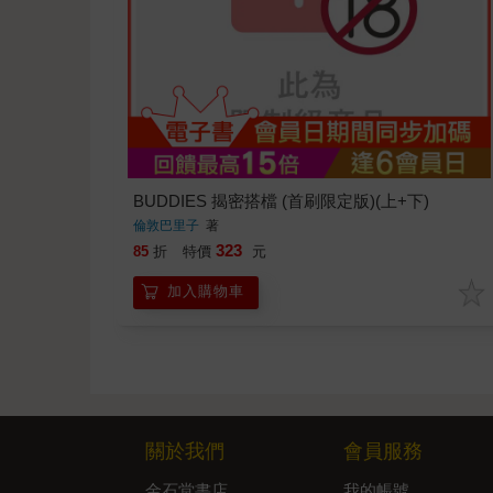
BUDDIES 揭密搭檔 (首刷限定版)(上+下)
倫敦巴里子
著
323
85
折
特價
元
加入購物車
關於我們
會員服務
金石堂書店
我的帳號