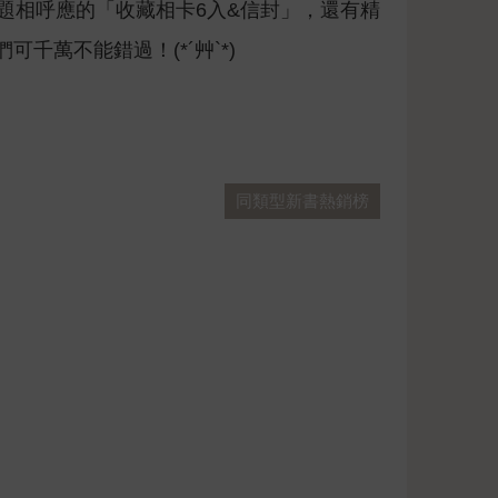
主題相呼應的「收藏相卡6入&信封」，還有精
萬不能錯過！(*´艸`*)
同類型新書熱銷榜