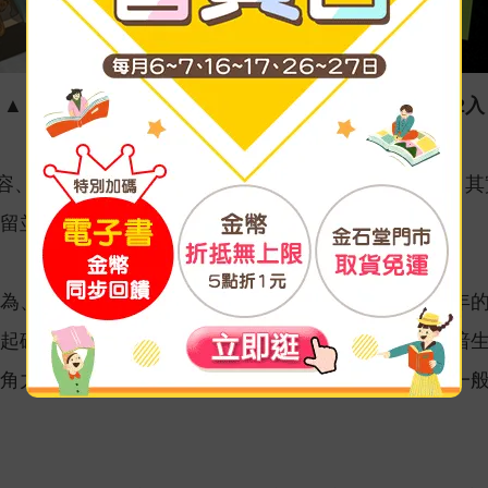
▲ 首刷限定版含 收藏相卡6入、+信封、特典典藏卡2入
貌笑容、被女員工稱為「清潔王子」的大樓清潔工．虹郎，
留並聘僱後，兩人便以「祕密搭檔」的身分共同行動。
為、逐步逼近真相的過程，同時也描繪了虹郎壓抑多年
起破解企業貪腐，他們之間從信任、彼此依靠到情愫暗
角力、派系之爭，以及揭露企業黑幕的片段，已遠超一般