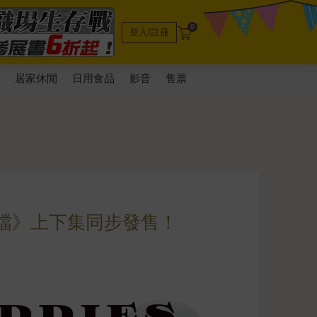
0
登入/註冊
電
居家休閒
日用食品
影音
售票
搭檔》上下集同步發售！