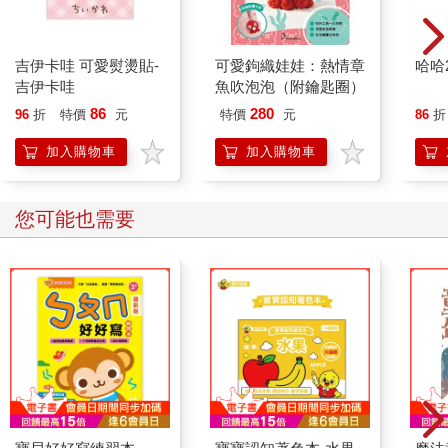
吉伊卡哇 可愛熨燙貼-
可愛鉤織娃娃：熱情章
哈哈
吉伊卡哇
魚吹泡泡（附鑰匙圈）
86
280
96
折
特價
元
特價
元
86
折
加入購物車
加入購物車
您可能也需要