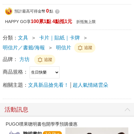
0
預計最高可得金幣
點
?
100累1點 4點抵1元
HAPPY GO享
折抵無上限
分類：
文具
＞
卡片｜貼紙｜卡牌
＞
明信片／書籤/海報
＞
明信片
追蹤
品牌：
方坊
追蹤
商品規格：
相關主題：
文具新品搶先看！
超人氣情緒雲朵
活動訊息
PUGO噗果聰明書包開學季預購優惠