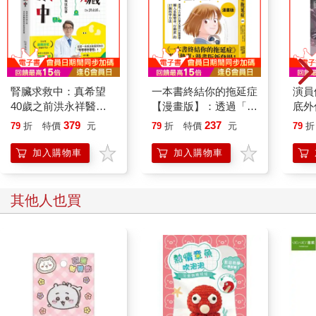
腎臟求救中：真希望
一本書終結你的拖延症
演員
40歲之前洪永祥醫師
【漫畫版】：透過「小
底外
就告訴我這些事
行動」打開大腦的行動
379
237
79
折
特價
元
79
折
特價
元
79
折
開關，懶人也能變身
「行動派」的37個科
加入購物車
加入購物車
學方法
其他人也買