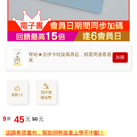
呀哈★吉伊卡哇旋風再起，精選周邊看過
加購
來
寫評價
喜歡+1
賺金幣
45
9
折
元
50
元
認購希望書包，幫助弱勢孩童上學不中斷！