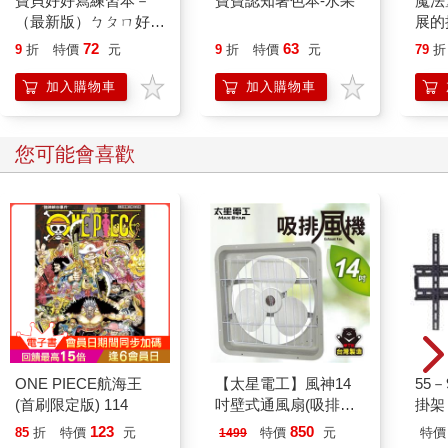
寶貝好好寫練習本－
寶寶認知著色本-水果
魔法
（最新版）ㄅㄆㄇ好好
展的
寫
心的
72
63
9
折
特價
元
9
折
特價
元
79
折
加入購物車
加入購物車
您可能會喜歡
ONE PIECE航海王
【太星電工】風神14
55
(首刷限定版) 114
吋壁式通風扇(吸排風
掛架 
機)
123
850
85
折
特價
元
特價
元
特價
1499