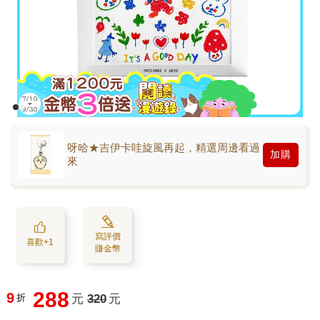
呀哈★吉伊卡哇旋風再起，精選周邊看過
加購
來
寫評價
喜歡+1
賺金幣
288
9
折
元
320
元