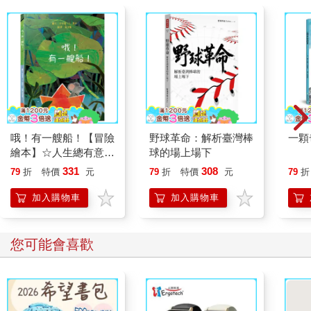
哦！有一艘船！【冒險
野球革命：解析臺灣棒
一顆
繪本】☆人生總有意
球的場上場下
外，那就把「意外」變
331
308
79
折
特價
元
79
折
特價
元
79
折
成最難忘的航海大冒
險！☆跟著小老鼠一起
加入購物車
加入購物車
揚帆出發吧！
您可能會喜歡