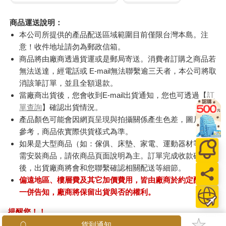
商品運送說明：
本公司所提供的產品配送區域範圍目前僅限台灣本島。注
意！收件地址請勿為郵政信箱。
商品將由廠商透過貨運或是郵局寄送。消費者訂購之商品若
無法送達，經電話或 E-mail無法聯繫逾三天者，本公司將取
消該筆訂單，並且全額退款。
當廠商出貨後，您會收到E-mail出貨通知，您也可透過【
訂
單查詢
】確認出貨情況。
產品顏色可能會因網頁呈現與拍攝關係產生色差，圖片僅供
參考，商品依實際供貨樣式為準。
如果是大型商品（如：傢俱、床墊、家電、運動器材等）及
需安裝商品，請依商品頁面說明為主。訂單完成收款確認
後，出貨廠商將會和您聯繫確認相關配送等細節。
偏遠地區、樓層費及其它加價費用，皆由廠商於約定配送時
一併告知，廠商將保留出貨與否的權利。
提醒您！！
金石堂及銀行均不會請您操作ATM! 如接獲電話要求您前往
貨到通知