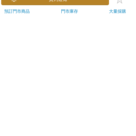
ATM提款機，請不要聽從指示，以免受騙上當！
預訂門市商品
門市庫存
大量採購
退換貨須知：
**提醒您，鑑賞期不等於試用期，退回商品須為全新狀態**
依據「消費者保護法」第19條及行政院消費者保護處公告之
「通訊交易解除權合理例外情事適用準則」，以下商品購買
後，除商品本身有瑕疵外，將不提供7天的猶豫期：
易於腐敗、保存期限較短或解約時即將逾期。（如：生
鮮食品）
依消費者要求所為之客製化給付。（客製化商品）
報紙、期刊或雜誌。（含MOOK、外文雜誌）
經消費者拆封之影音商品或電腦軟體。
非以有形媒介提供之數位內容或一經提供即為完成之線
上服務，經消費者事先同意始提供。（如：電子書、電
子雜誌、下載版軟體、虛擬商品…等）
已拆封之個人衛生用品。（如：內衣褲、刮鬍刀、除毛
刀…等）
若非上列種類商品，均享有到貨7天的猶豫期（含例假
日）。