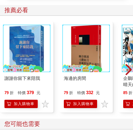
推薦必看
謝謝你留下來陪我
海邊的房間
企鵝
晴天
「謹
379
332
79
折
特價
元
79
折
特價
元
85
折
加入購物車
加入購物車
您可能也需要