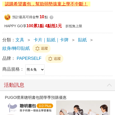
認購希望書包，幫助弱勢孩童上學不中斷！
10
預計最高可得金幣
點
?
100累1點 4點抵1元
HAPPY GO享
折抵無上限
分類：
文具
＞
卡片｜貼紙｜卡牌
＞
貼紙
＞
紋身/轉印貼紙
追蹤
品牌：
PAPERSELF
追蹤
商品規格：
活動訊息
PUGO噗果聰明書包開學季預購優惠