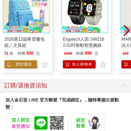
2026第12屆希望書包
Ergotech人因 SW216
MAR
組／文具組
2.01吋衡動智慧腕錶
佳人0
500
890
51
折
特價
元
特價
元
1590
220
貨到通知
加入購物車
訂購/退換貨須知
加入金石堂 LINE 官方帳號『完成綁定』，隨時掌握出貨動
態：