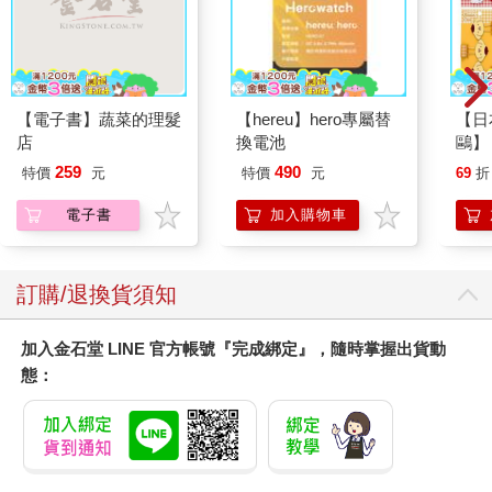
【電子書】蔬菜的理髮
【hereu】hero專屬替
【日本
店
換電池
鷗】
(8款
259
490
特價
元
特價
元
69
折
Kit
企鵝
電子書
加入購物車
訂購/退換貨須知
加入金石堂 LINE 官方帳號『完成綁定』，隨時掌握出貨動
態：