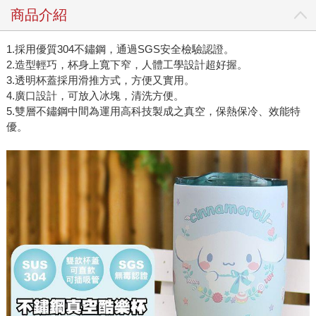
商品介紹
1.採用優質304不鏽鋼，通過SGS安全檢驗認證。
2.造型輕巧，杯身上寬下窄，人體工學設計超好握。
3.透明杯蓋採用滑推方式，方便又實用。
4.廣口設計，可放入冰塊，清洗方便。
5.雙層不鏽鋼中間為運用高科技製成之真空，保熱保冷、效能特
優。