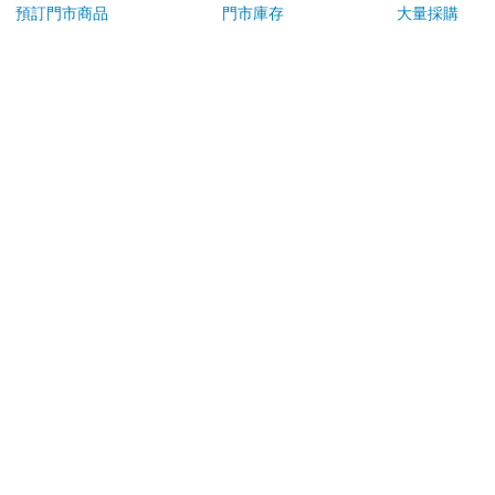
預訂門市商品
門市庫存
大量採購
退換貨須知：
**提醒您，鑑賞期不等於試用期，退回商品須為全新狀態**
依據「消費者保護法」第19條及行政院消費者保護處公告之
「通訊交易解除權合理例外情事適用準則」，以下商品購買
後，除商品本身有瑕疵外，將不提供7天的猶豫期：
易於腐敗、保存期限較短或解約時即將逾期。（如：生
鮮食品）
依消費者要求所為之客製化給付。（客製化商品）
報紙、期刊或雜誌。（含MOOK、外文雜誌）
經消費者拆封之影音商品或電腦軟體。
非以有形媒介提供之數位內容或一經提供即為完成之線
上服務，經消費者事先同意始提供。（如：電子書、電
子雜誌、下載版軟體、虛擬商品…等）
已拆封之個人衛生用品。（如：內衣褲、刮鬍刀、除毛
刀…等）
若非上列種類商品，均享有到貨7天的猶豫期（含例假
日）。
辦理退換貨時，商品（組合商品恕無法接受單獨退貨）必須