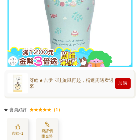
呀哈★吉伊卡哇旋風再起，精選周邊看過
加購
來
★
會員好評
★★★★★（1）
寫評價
喜歡+1
賺金幣