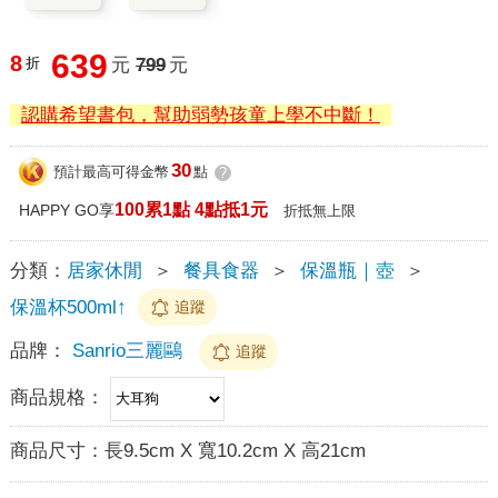
639
8
折
元
799
元
認購希望書包，幫助弱勢孩童上學不中斷！
30
預計最高可得金幣
點
?
100累1點 4點抵1元
HAPPY GO享
折抵無上限
分類：
居家休閒
＞
餐具食器
＞
保溫瓶｜壺
＞
保溫杯500ml↑
追蹤
品牌：
Sanrio三麗鷗
追蹤
商品規格：
商品尺寸：
長9.5cm X 寬10.2cm X 高21cm