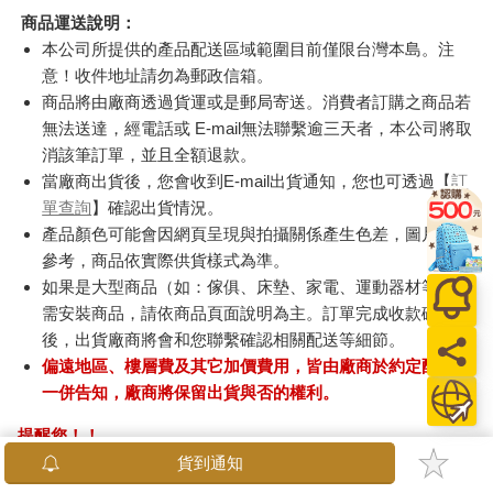
商品運送說明：
本公司所提供的產品配送區域範圍目前僅限台灣本島。注
意！收件地址請勿為郵政信箱。
商品將由廠商透過貨運或是郵局寄送。消費者訂購之商品若
無法送達，經電話或 E-mail無法聯繫逾三天者，本公司將取
消該筆訂單，並且全額退款。
當廠商出貨後，您會收到E-mail出貨通知，您也可透過【
訂
單查詢
】確認出貨情況。
產品顏色可能會因網頁呈現與拍攝關係產生色差，圖片僅供
參考，商品依實際供貨樣式為準。
如果是大型商品（如：傢俱、床墊、家電、運動器材等）及
需安裝商品，請依商品頁面說明為主。訂單完成收款確認
後，出貨廠商將會和您聯繫確認相關配送等細節。
偏遠地區、樓層費及其它加價費用，皆由廠商於約定配送時
一併告知，廠商將保留出貨與否的權利。
提醒您！！
金石堂及銀行均不會請您操作ATM! 如接獲電話要求您前往
貨到通知
ATM提款機，請不要聽從指示，以免受騙上當！