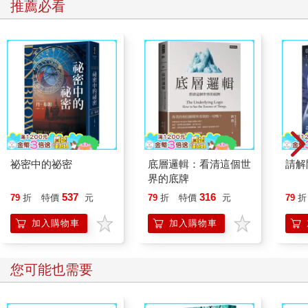
推薦必看
祕密中的祕密
底層邏輯：看清這個世
請解
界的底牌
537
316
79
折
特價
元
79
折
特價
元
79
折
加入購物車
加入購物車
您可能也需要