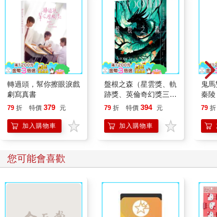
轉過頭，幫你擦眼淚戲
盤根之森（星雲獎、軌
鬼馬
劇寫真書
跡獎、英倫奇幻獎三冠
秦陵
傑作，全新封面版）
379
394
79
折
特價
元
79
折
特價
元
79
折
加入購物車
加入購物車
您可能會喜歡