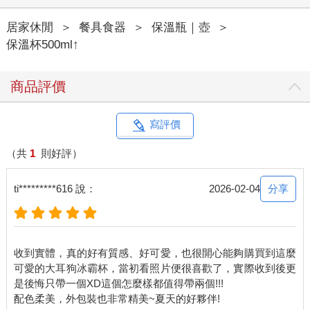
居家休閒
＞
餐具食器
＞
保溫瓶｜壺
＞
保溫杯500ml↑
商品評價
寫評價
（共
1
則好評）
分享
ti*********616 說：
2026-02-04
收到實體，真的好有質感、好可愛，也很開心能夠購買到這麼
可愛的大耳狗冰霸杯，當初看照片便很喜歡了，實際收到後更
是後悔只帶一個XD這個怎麼樣都值得帶兩個!!!