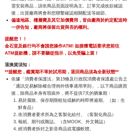
需安裝商品，請依商品頁面說明為主。訂單完成收款確認
後，出貨廠商將會和您聯繫確認相關配送等細節。
偏遠地區、樓層費及其它加價費用，皆由廠商於約定配送時
一併告知，廠商將保留出貨與否的權利。
提醒您！！
金石堂及銀行均不會請您操作ATM! 如接獲電話要求您前往
ATM提款機，請不要聽從指示，以免受騙上當！
退換貨須知：
**提醒您，鑑賞期不等於試用期，退回商品須為全新狀態**
依據「消費者保護法」第19條及行政院消費者保護處公告之
「通訊交易解除權合理例外情事適用準則」，以下商品購買
後，除商品本身有瑕疵外，將不提供7天的猶豫期：
易於腐敗、保存期限較短或解約時即將逾期。（如：生
鮮食品）
依消費者要求所為之客製化給付。（客製化商品）
報紙、期刊或雜誌。（含MOOK、外文雜誌）
經消費者拆封之影音商品或電腦軟體。