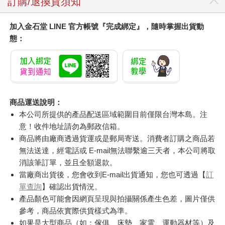
訂購/退換貨須知
加入金石堂 LINE 官方帳號『完成綁定』，隨時掌握出貨動
態：
商品運送說明：
本公司所提供的產品配送區域範圍目前僅限台灣本島。注
意！收件地址請勿為郵政信箱。
商品將由廠商透過貨運或是郵局寄送。消費者訂購之商品若
無法送達，經電話或 E-mail無法聯繫逾三天者，本公司將取
消該筆訂單，並且全額退款。
當廠商出貨後，您會收到E-mail出貨通知，您也可透過【
訂
單查詢
】確認出貨情況。
產品顏色可能會因網頁呈現與拍攝關係產生色差，圖片僅供
參考，商品依實際供貨樣式為準。
如果是大型商品（如：傢俱、床墊、家電、運動器材等）及