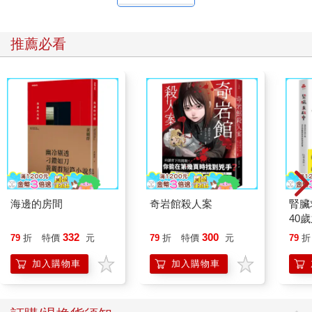
推薦必看
海邊的房間
奇岩館殺人案
腎臟
40
就告
332
300
79
折
特價
元
79
折
特價
元
79
折
加入購物車
加入購物車