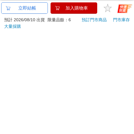
立即結帳
加入購物車
預計 2026/08/10 出貨
限量品餘：6
預訂門市商品
門市庫存
大量採購
關於我們
門市查詢
分紅大聯盟
客服中心
加好友
訂閱
粉絲團
追蹤
聯絡我們
公司名稱：金石網絡股份有限公司
統編 : 70832800
食品業者登錄字號：A-170832800-00000-6
Copyright© 2000–2026 金石網絡股份有限公司