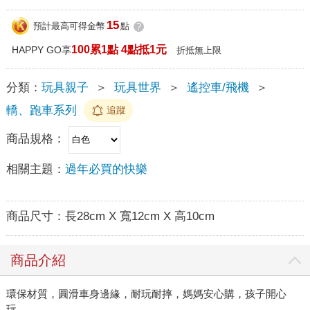
15
預計最高可得金幣
點
?
100累1點 4點抵1元
HAPPY GO享
折抵無上限
分類：
玩具親子
＞
玩具世界
＞
遙控車/飛機
＞
轎、跑車系列
追蹤
商品規格：
相關主題：
過年必買的快樂
商品尺寸：
長28cm X 寬12cm X 高10cm
商品介紹
環保材質，圓滑車身邊緣，耐玩耐摔，媽媽安心購，孩子開心
玩。