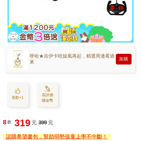
呀哈★吉伊卡哇旋風再起，精選周邊看過
加購
來
寫評價
喜歡+1
賺金幣
319
8
折
元
399
元
認購希望書包，幫助弱勢孩童上學不中斷！