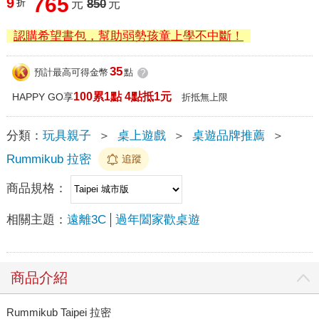
765
9
折
元
850
元
認購希望書包，幫助弱勢孩童上學不中斷！
35
預計最高可得金幣
點
?
100累1點 4點抵1元
HAPPY GO享
折抵無上限
分類：
玩具親子
＞
桌上遊戲
＞
桌遊品牌推薦
＞
Rummikub 拉密
追蹤
商品規格：
相關主題：
遠離3C
過年闔家歡桌遊
商品介紹
Rummikub Taipei 拉密