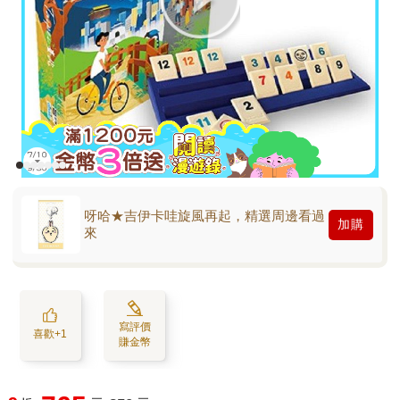
呀哈★吉伊卡哇旋風再起，精選周邊看過
加購
來
寫評價
喜歡+1
賺金幣