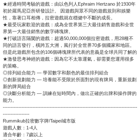
★經過時間考驗的遊戲：由以色列人Ephraim Hertzano 於1930年
初於羅馬尼亞所研發設計。 因遊戲與眾不同的遊戲規則和娛樂
性，靠著口耳相傳，拉密遊戲就在穩健中不斷的成長。
★最受玩家歡迎的遊戲：成為全世界第三大最佳銷售遊戲和全世
界第一大最佳銷售的數字磚塊牌。
★打破語言隔閡的遊戲：超過50,000,000個拉密遊戲，用28種不
同的語言發行，橫跨五大洲，風行於全世界70多個國家和地區。
但是此遊戲所包含的106個磚塊牌所代表的意義是全球共同了解的
★激發思考神經的遊戲：因為它不太靠運氣，卻需要您運用很多
的策略。
◎排列組合能力 — 學習數字和顏色的最佳排列組合
◎創新規劃能力 — 培養能不受限於所面對的現有牌局，重新規劃
新的牌局組合
◎決斷分析能力 — 訓練在短時間內，做出正確的出牌和操作牌的
能力。
--------------------------------------------------------------------------------------
-----------------
Rummikub拉密數字牌/Taipei城市版
遊戲人數：1-4人
適合年齡：7歲以上