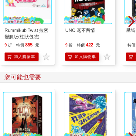
Rummikub Twist 拉密
UNO 毫不留情
星域
變臉版(柱狀包裝)
855
422
9
折
特價
元
9
折
特價
元
特價
加入購物車
加入購物車
您可能也需要