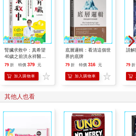
腎臟求救中：真希望
底層邏輯：看清這個世
請解
40歲之前洪永祥醫師
界的底牌
就告訴我這些事
379
316
79
折
特價
元
79
折
特價
元
79
折
加入購物車
加入購物車
其他人也看