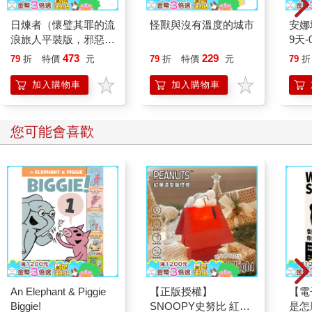
日煉者（懷璧其罪的流
怪獸與沒有溫度的城市
安娜
浪旅人平裝版，邪惡奇
9天-
幻天才大神超凡驚豔震
473
229
79
折
特價
元
79
折
特價
元
79
折
撼全球祕密計畫）
加入購物車
加入購物車
您可能會喜歡
An Elephant & Piggie
【正版授權】
【電
Biggie!
SNOOPY史努比 紅屋
是怎