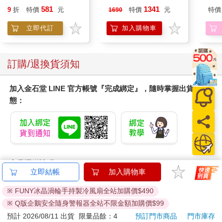
造型聲控燈 夜燈 氣氛
581
1341
9
折
特價
元
特價
元
特價
1690
燈
立即代訂
加入購物車
訂購/退換貨須知
加入金石堂 LINE 官方帳號『完成綁定』，隨時掌握出貨動
態：
商品運送說明：
立即結帳
加入購物車
本公司所提供的產品配送區域範圍目前僅限台灣本島。注
意！收件地址請勿為郵政信箱。
※ FUNY冰晶渦輪手持製冷風扇全站加購價$490
商品將由廠商透過貨運或是郵局寄送。消費者訂購之商品若
※ Q版企鵝安全隨身警報器全站不限金額加購價$99
無法送達，經電話或 E-mail無法聯繫逾三天者，本公司將取
預計 2026/08/11 出貨
限量品餘：4
預訂門市商品
門市庫存