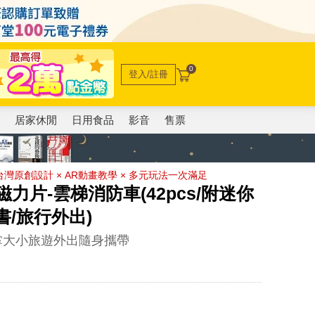
0
登入/註冊
電
居家休閒
日用食品
影音
售票
灣原創設計 × AR動畫教學 × 多元玩法一次滿足
磁力片-雲梯消防車(42pcs/附迷你
書/旅行外出)
掌大小旅遊外出隨身攜帶