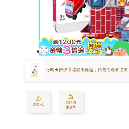
呀哈★吉伊卡哇旋風再起，精選周邊看過來
寫評價
喜歡+1
賺金幣