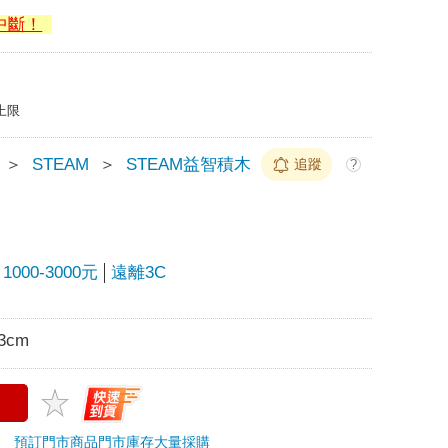
中斷！
上限
＞
STEAM
＞
STEAM益智積木
追蹤
?
00-3000元
遠離3C
3cm
30
預訂門市商品
門市庫存
大量採購