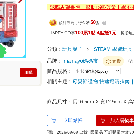
認購希望書包，幫助弱勢孩童上學不
50
預計最高可得金幣
點
?
100累1點 4點抵1元
HAPPY GO享
折抵無
分類：
玩具親子
＞
STEAM 學習玩具
品牌：
mamayo媽媽友
追蹤
?
商品規格：
加購
相關主題：
母親節禮物 快速選購指南｜10
商品尺寸：
長16.5cm X 寬12.5cm X 高
立即結帳
加入購物車
預計 2026/08/08 出貨
限量品 可訂購量大於