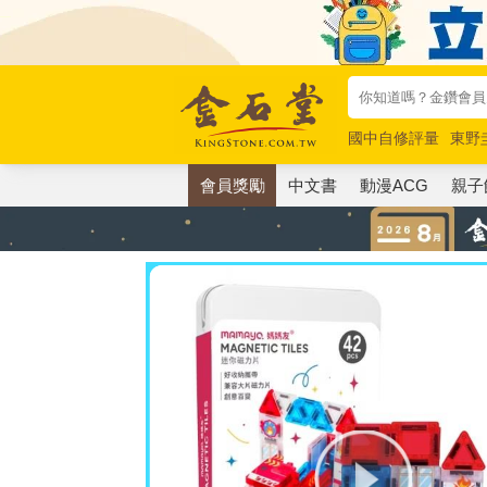
國中自修評量
東野
唯紅花綻放
奧德賽
會員獎勵
中文書
動漫ACG
親子