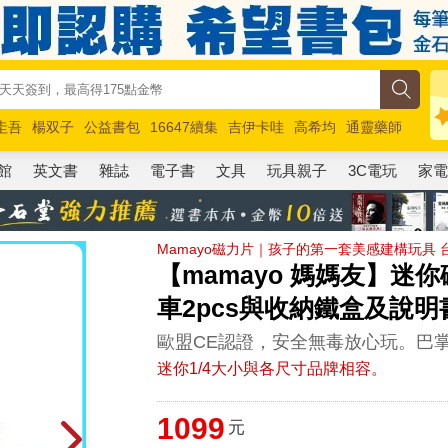
圭吾
楊双子
公益書包
16647續集
吉伊卡哇
高希均
通靈藥師
路邊攤新作
馬斯克
玩具總動員5
超慢跑
館
英文書
雜誌
電子書
文具
玩具親子
3C電玩
家
Mamayo磁力片｜孩子的第一套美感建構玩具 台
【mamayo 媽媽友】迷你
車2pcs與收納鐵盒及說明
歐盟CE認證，安全無毒放心玩。巴
迷你1/4大小與各尺寸品牌相容。
1099
元