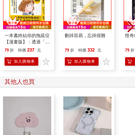
一本書終結你的拖延症
刪掉容易，忘掉很難
怪奇
【漫畫版】：透過「小
行動」打開大腦的行動
237
332
79
折
特價
元
79
折
特價
元
79
折
開關，懶人也能變身
「行動派」的37個科
加入購物車
加入購物車
學方法
其他人也買