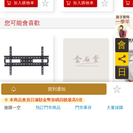
製化專屬獲利模式
加入購物車
加入購物車
您可能會喜歡
會
員
日
55－90吋大型通用壁
今周刊07月2026第
【太
掛架 AW－05
1546期
吋壁
機)
650
94
特價
元
特價
元
99
1499
加入購物車
加入購物車