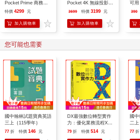
Pocket Prime 商務型
Pocket 4K 無線投影傳
可用
無線投影套組 1發2收
輸器套組 HDMI/TypeC
磁圈 
4299
3199
特價
元
特價
元
3699
390
雙螢幕HDMI投影
雙版本可選 4K高清
磁貼
加入購物車
加入購物車
您可能也需要
國中翰林試題寶典英語
DX最強數位轉型實作
國中
三上｛115學年｝
力：優化業務流程X制
二上
定精準改善措施X建立
146
514
77
折
特價
元
79
折
特價
元
77
折
商業價值模型→導入客