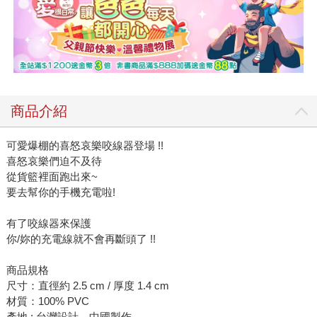
商品介紹
可愛爆棚的喜怒哀樂咬線器登場 !!
喜怒哀樂們迫不及待
從貨籃裡面跑出來~
要去幫你的手機充電啦!
有了咬線器來保護
你/妳的充電線就不會再斷頭了 !!
商品規格
尺寸：直徑約 2.5 cm / 厚度 1.4 cm
材質：100% PVC
產地 : 台灣設計、中國製作