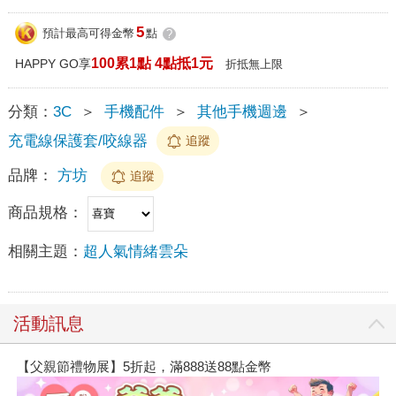
5
預計最高可得金幣
點
?
100累1點 4點抵1元
HAPPY GO享
折抵無上限
分類：
3C
＞
手機配件
＞
其他手機週邊
＞
充電線保護套/咬線器
追蹤
品牌：
方坊
追蹤
商品規格：
相關主題：
超人氣情緒雲朵
活動訊息
【父親節禮物展】5折起，滿888送88點金幣