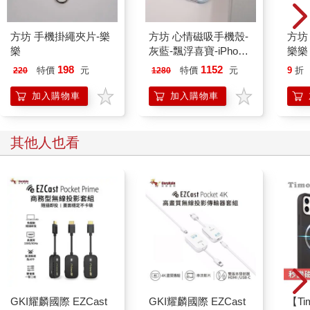
方坊 手機掛繩夾片-樂
方坊 心情磁吸手機殼-
方坊
樂
灰藍-飄浮喜寶-iPhone
樂樂
17 Pro
198
1152
特價
元
特價
元
9
折
220
1280
加入購物車
加入購物車
其他人也看
GKI耀麟國際 EZCast
GKI耀麟國際 EZCast
【T