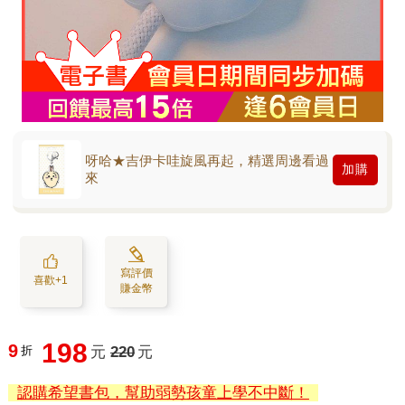
呀哈★吉伊卡哇旋風再起，精選周邊看過
加購
來
寫評價
喜歡+1
賺金幣
198
9
折
元
220
元
認購希望書包，幫助弱勢孩童上學不中斷！