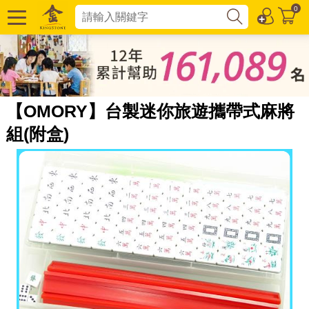
0
【OMORY】台製迷你旅遊攜帶式麻將
組(附盒)