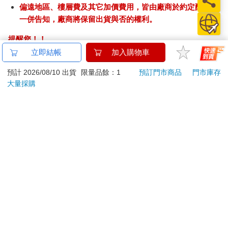
偏遠地區、樓層費及其它加價費用，皆由廠商於約定配送時
一併告知，廠商將保留出貨與否的權利。
提醒您！！
金石堂及銀行均不會請您操作ATM! 如接獲電話要求您前往
立即結帳
加入購物車
ATM提款機，請不要聽從指示，以免受騙上當！
預計 2026/08/10 出貨
限量品餘：1
預訂門市商品
門市庫存
退換貨須知：
大量採購
**提醒您，鑑賞期不等於試用期，退回商品須為全新狀態**
依據「消費者保護法」第19條及行政院消費者保護處公告之
「通訊交易解除權合理例外情事適用準則」，以下商品購買
後，除商品本身有瑕疵外，將不提供7天的猶豫期：
易於腐敗、保存期限較短或解約時即將逾期。（如：生
鮮食品）
依消費者要求所為之客製化給付。（客製化商品）
報紙、期刊或雜誌。（含MOOK、外文雜誌）
經消費者拆封之影音商品或電腦軟體。
非以有形媒介提供之數位內容或一經提供即為完成之線
上服務，經消費者事先同意始提供。（如：電子書、電