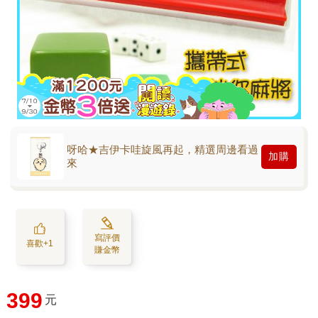
呀哈★吉伊卡哇旋風再起，精選周邊看過
加購
來
寫評價
喜歡+1
賺金幣
399
元