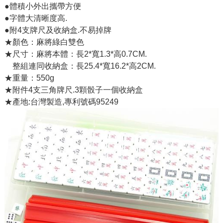
●體積小外出攜帶方便
●字體大清晰度高.
●附4支牌尺及收納盒.不易掉牌
★顏色：麻將綠白雙色
★尺寸：麻將本體：長2*寬1.3*高0.7CM.
整組連同收納盒：長25.4*寬16.2*高2CM.
★重量：550g
★附件4支三角牌尺.3顆骰子一個收納盒
★產地:台灣製造,專利號碼95249