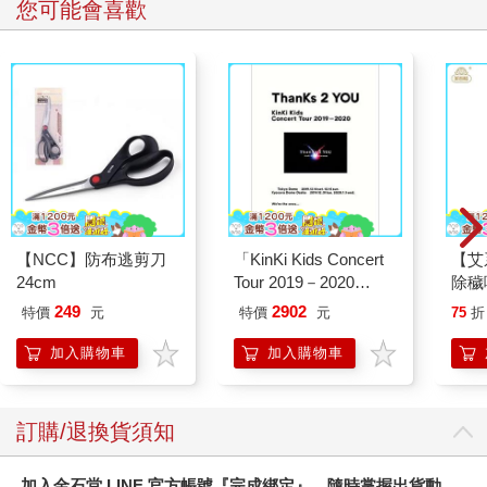
您可能會喜歡
【NCC】防布逃剪刀
「KinKi Kids Concert
【艾
24cm
Tour 2019－2020
除穢
ThanKs 2 YOU」Blu
平安
249
2902
特價
元
特價
元
75
折
－ray初回盤
抹草
另有
加入購物車
加入購物車
訂購/退換貨須知
加入金石堂 LINE 官方帳號『完成綁定』，隨時掌握出貨動