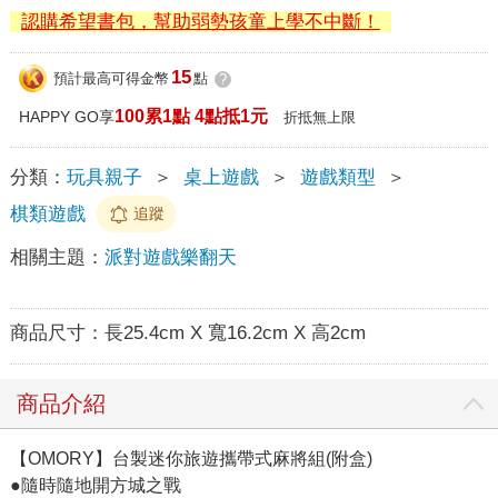
認購希望書包，幫助弱勢孩童上學不中斷！
15
預計最高可得金幣
點
?
100累1點 4點抵1元
HAPPY GO享
折抵無上限
分類：
玩具親子
＞
桌上遊戲
＞
遊戲類型
＞
棋類遊戲
追蹤
相關主題：
派對遊戲樂翻天
商品尺寸：
長25.4cm X 寬16.2cm X 高2cm
商品介紹
【OMORY】台製迷你旅遊攜帶式麻將組(附盒)
●隨時隨地開方城之戰