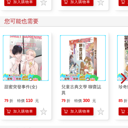
的37個科學方法
加入購物車
加入購物車
您可能也需要
甜蜜突發事件(全)
兒童古典文學 聊齋誌
珍奇
異
110
300
79
折
特價
元
79
折
特價
元
85
折
加入購物車
加入購物車