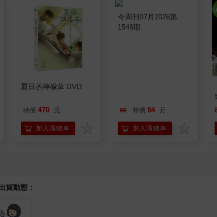
夏日的檸檬草 DVD
今周刊07月2026第
1546期
470
94
特價
元
特價
元
99
加入購物車
加入購物車
握出貨動態：