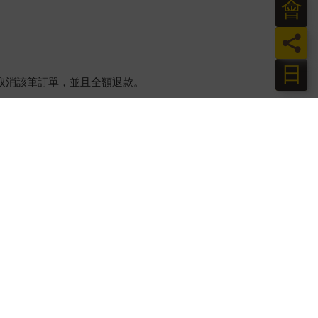
會
員
日
將取消該筆訂單，並且全額退款。
後，出貨廠商將會和您聯繫確認相關配送等細節。
買後，除商品本身有瑕疵外，將不提供7天的猶豫期：