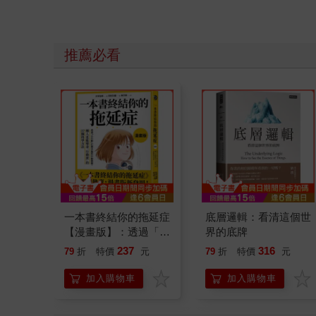
推薦必看
一本書終結你的拖延症
底層邏輯：看清這個世
【漫畫版】：透過「小
界的底牌
行動」打開大腦的行動
237
316
79
折
特價
元
79
折
特價
元
開關，懶人也能變身
「行動派」的37個科
加入購物車
加入購物車
學方法