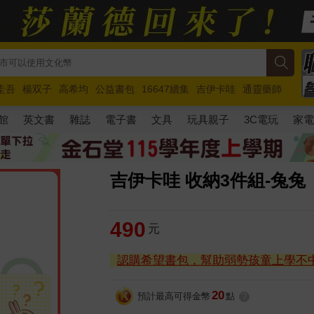
圭吾
楊双子
高希均
公益書包
16647續集
吉伊卡哇
通靈藥師
路邊攤新作
馬斯克
玩具總動員5
超慢跑
館
英文書
雜誌
電子書
文具
玩具親子
3C電玩
家
吉伊卡哇 收納3件組-兔兔
490
元
認購希望書包，幫助弱勢孩童上學不
20
預計最高可得金幣
點
?