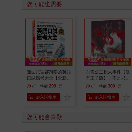
您可能也需要
連面試官都讚嘆的英語
白雪公主殺人事件【沒
口試應考大全【全新修
有王子版】：不是只有
訂版】(附「Youtor
取人性命，才叫殺人
299
300
79
折
特價
元
79
折
特價
元
App」內含VRP虛擬點
──湊佳苗最瘋狂的
讀筆)
「惡意」之作！
加入購物車
加入購物車
您可能會喜歡