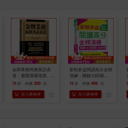
金牌業務商務英語表
新制多益閱讀高分金榜
達：避開溝通地雷、聽
演練：關鍵10回模擬
懂潛台詞、順利拿下訂
1000題（16K）
300
489
79
折
特價
元
79
折
特價
元
單（附QR Code線上
音檔）
加入購物車
加入購物車