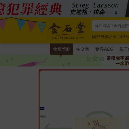
國中自修評量
東野
唯紅花綻放
奧德賽
會員獎勵
中文書
動漫ACG
親子