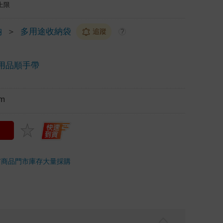
上限
納
＞
多用途收納袋
追蹤
?
用品順手帶
m
市商品
門市庫存
大量採購