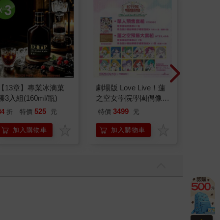
【13章】專業冰滴菓
劇場版 Love Live！蓮
超幸福
臻3入組(160ml/瓶)
之空女學院學園偶像俱
焙材料
樂部 Bloom Garden
愛配色
525
3499
84
折
特價
元
特價
元
79
折
Party蓮之空預售大套
組
加入購物車
加入購物車
加