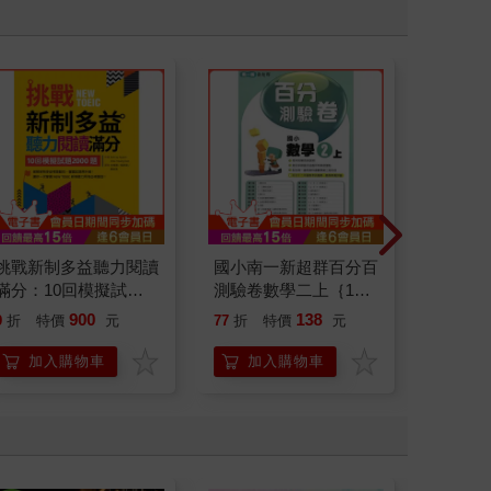
挑戰新制多益聽力閱讀
國小南一新超群百分百
小熊維
滿分：10回模擬試題
測驗卷數學二上｛115
【100
2000題【聽力+閱讀】
學年｝
900
138
9
折
特價
元
77
折
特價
元
79
折
雙書版（16K+寂天雲
隨身聽APP）
加入購物車
加入購物車
加