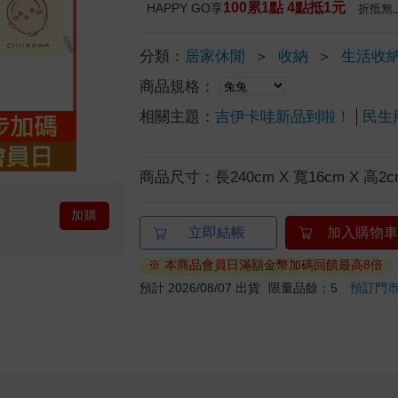
100累1點 4點抵1元
HAPPY GO享
折抵無
分類：
居家休閒
＞
收納
＞
生活收
商品規格：
相關主題：
吉伊卡哇新品到啦！
民生
商品尺寸：
長240cm X 寬16cm X 高2c
加購
立即結帳
加入購物車
※ 本商品會員日滿額金幣加碼回饋最高8倍
預計 2026/08/07 出貨
限量品餘：5
預訂門