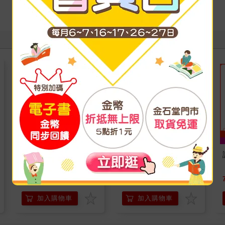
寫評價
請解開故事謎底 02
腎臟求救中：真希望
40歲之前洪永祥醫師
就告訴我這些事
213
379
79
折
特價
元
79
折
特價
元
加入購物車
加入購物車