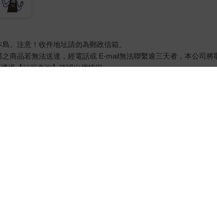
本島。注意！收件地址請勿為郵政信箱。
商品若無法送達，經電話或 E-mail無法聯繫逾三天者，本公司
可透過【
訂單查詢
】確認出貨情況。
，圖片僅供參考，商品依實際供貨樣式為準。
器材等）及需安裝商品，請依商品頁面說明為主。訂單完成收款確認
約定配送時一併告知，廠商將保留出貨與否的權利。
求您前往ATM提款機，請不要聽從指示，以免受騙上當！
態**
護處公告之「通訊交易解除權合理例外情事適用準則」，以下商品購
（如：生鮮食品）
品）