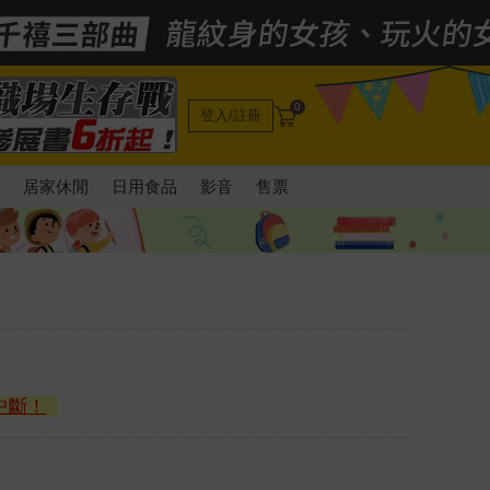
0
登入/註冊
電
居家休閒
日用食品
影音
售票
中斷！