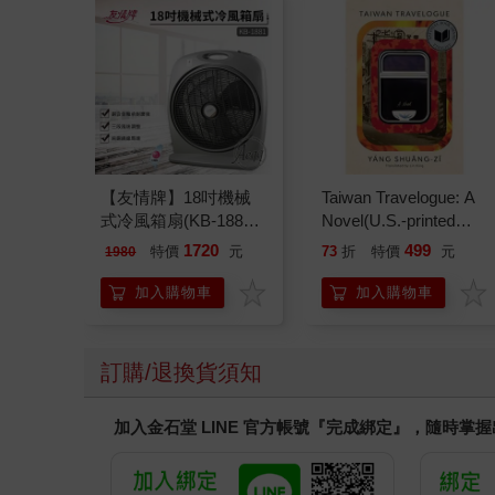
【友情牌】18吋機械
Taiwan Travelogue: A
式冷風箱扇(KB-1881
Novel(U.S.-printed
按鍵在上方)
edition)
1720
499
特價
元
73
折
特價
元
1980
加入購物車
加入購物車
訂購/退換貨須知
加入金石堂 LINE 官方帳號『完成綁定』，隨時掌