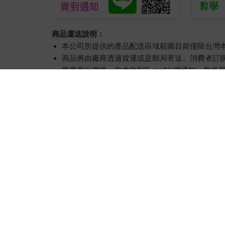
商品運送說明：
本公司所提供的產品配送區域範圍目前僅限台灣
商品將由廠商透過貨運或是郵局寄送。消費者訂購之
當廠商出貨後，您會收到E-mail出貨通知，您也
產品顏色可能會因網頁呈現與拍攝關係產生色差
如果是大型商品（如：傢俱、床墊、家電、運動
偏遠地區、樓層費及其它加價費用，皆由廠商於
提醒您！！
金石堂及銀行均不會請您操作ATM! 如接獲電話要
退換貨須知：
**提醒您，鑑賞期不等於試用期，退回商品須為全新狀
依據「消費者保護法」第19條及行政院消費者保
易於腐敗、保存期限較短或解約時即將逾期。
依消費者要求所為之客製化給付。（客製化商
報紙、期刊或雜誌。（含MOOK、外文雜誌）