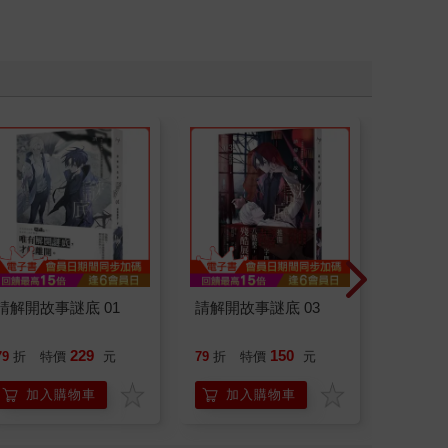
請解開故事謎底 01
請解開故事謎底 03
叛逆玩家
229
150
79
折
特價
元
79
折
特價
元
79
折
加入購物車
加入購物車
加