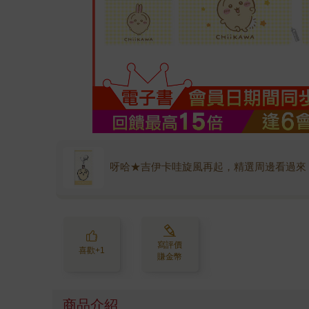
呀哈★吉伊卡哇旋風再起，精選周邊看過來
寫評價
喜歡+1
賺金幣
商品介紹